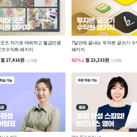
굿즈 작가로 데뷔하고 월급만큼
7일만에 끝내는 무자본 글쓰기 
굿즈수익화 패키지
패키지
↓
월 27,416원
62%↓
월 23,333원
/ 12개월
/ 12개월
즈니스
발표
영어
중급
비즈니스