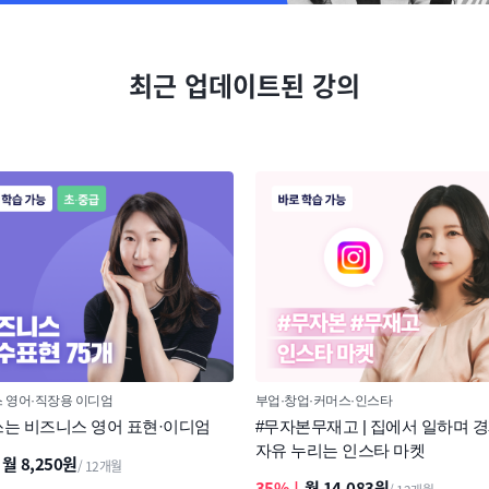
최근 업데이트된 강의
 영어
직장용 이디엄
부업
창업
커머스
인스타
쓰는 비즈니스 영어 표현·이디엄
#무자본무재고 | 집에서 일하며 
자유 누리는 인스타 마켓
↓
월 8,250원
/ 12개월
35%↓
월 14,083원