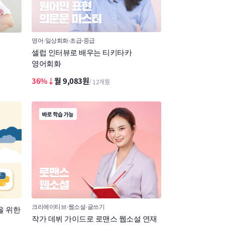
영어
일상회화
초급-중급
셀럽 인터뷰로 배우는 티키타카
영어회화
36%↓
월 9,083원
/ 12개월
크리에이티브
웹소설
글쓰기
을 위한
작가 데뷔 가이드로 로맨스 웹소설 연재