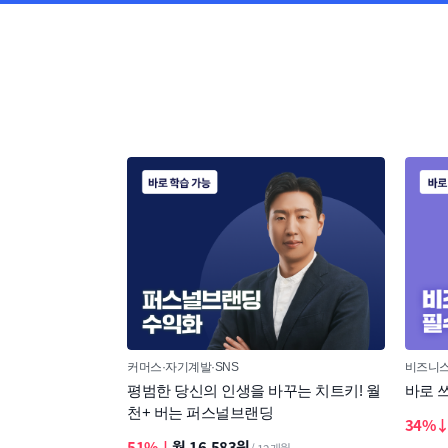
커머스
자기계발
SNS
비즈니스
평범한 당신의 인생을 바꾸는 치트키! 월
바로 
천+ 버는 퍼스널브랜딩
34%
51%↓
월 16,583원