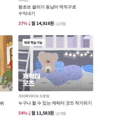
왕초보 셀러가 동남아 역직구로
수익내기
37%↓
월 14,916원
/ 12개월
크리에이티브
드로잉
누구나 할 수 있는 캐릭터 굿즈 작가되기
데뷔
54%↓
월 11,583원
/ 12개월