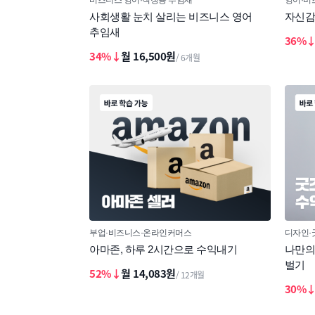
사회생활 눈치 살리는 비즈니스 영어
자신감
추임새
36%
34%↓
월 16,500원
/ 6개월
부업
비즈니스
온라인커머스
디자인
아마존, 하루 2시간으로 수익내기
나만의
벌기
52%↓
월 14,083원
/ 12개월
30%