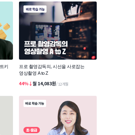
치트키
프로 촬영감독의, 시선을 사로잡는
영상촬영 A to Z
44%↓
월 14,083원
/ 12개월