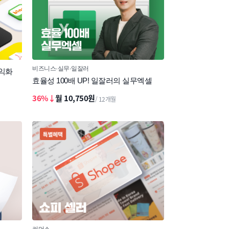
비즈니스
실무
일잘러
수익화
효율성 100배 UP! 일잘러의 실무엑셀
36%↓
월 10,750원
/ 12개월
커머스