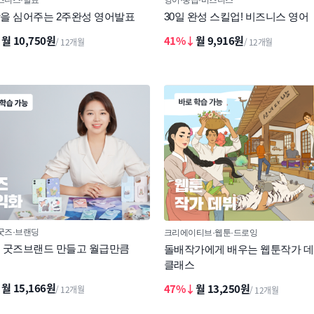
을 심어주는 2주완성 영어발표
30일 완성 스킬업! 비즈니스 영어
↓
월 10,750원
41%↓
월 9,916원
/ 12개월
/ 12개월
굿즈
브랜딩
크리에이티브
웹툰
드로잉
 굿즈브랜드 만들고 월급만큼
돌배작가에게 배우는 웹툰작가 
클래스
↓
월 15,166원
47%↓
월 13,250원
/ 12개월
/ 12개월