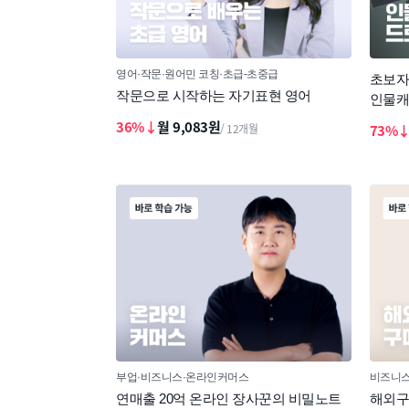
영어
작문
원어민 코칭
초급-초중급
초보자
작문으로 시작하는 자기표현 영어
인물캐
36%↓
월 9,083원
/ 12개월
73%
부업
비즈니스
온라인커머스
비즈니
연매출 20억 온라인 장사꾼의 비밀노트
해외구