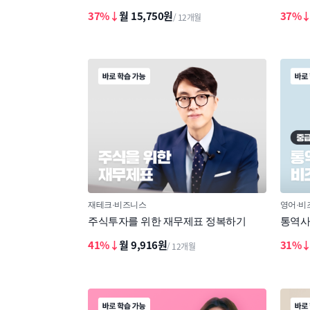
37%↓
월 15,750원
37%
/ 12개월
재테크
비즈니스
영어
비
주식투자를 위한 재무제표 정복하기
통역사
41%↓
월 9,916원
31%
/ 12개월