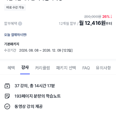
바로 수강 가능
200,000
26
월 12,416원
할부혜택
12개월 할부
오늘 결제하시면!
기본패키지
수강기간
2026. 08. 08 ~ 2026. 12. 09 [123일]
강사
기
혜택
커리큘럼
패키지 선택
FAQ
유의사항
37 강의, 총 14시간 17분
193페이지 분량의 학습노트
동영상 강의 제공