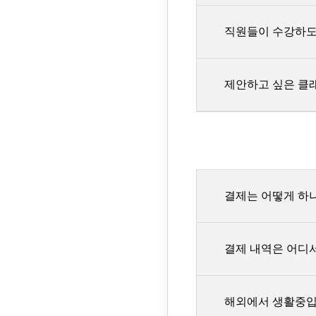
코칭권은 정해진 코
코칭권은 구매하신
부분 환불이나 별도
코칭권 횟수, 사
직원들이 수강하도록
상세 페이지에서 
아래
두 가지 조건을
제안하고 싶은 클
[시청 진도 반영 기
스터디파이는 기업/
시청길이: 
연락부탁드립니다.
체류시간: 
시청 진도에 반영되
스터디파이가 개설
(적용 기준일: 2021
알려주세요. 소중한
결제는 어떻게 하
1. KG 이니시스 결제 
선불/ 기프트카드로 결제
결제 내역은 어디
결제대금을 미리 예치하는 
[https://pf.kakao.com
해외에서 생활중입