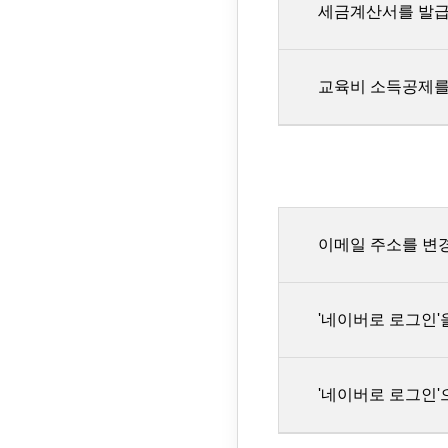
세금계산서를 발급
결제 영수증
근거 없는 
강의 수료증
영리 목적의
가능합니다. 가상계
영업일 이내
기타 정치,
현금영수증을 자동 
교육비 소득공제를
수강확인증:
스터디파이
현금영수증을 발급받
스터디파이는 기업 
하나의 게시글 혹은
카카오톡채널로 요
이
증빙서류 신청서
처리됩니다.
확인 후에 현금영수
성명
한 달 이내 게시물
스터디파이는 교육비
한 달 이내 블라인
회원가입한
지출증빙용 현금영수
아닌 점 양해 부탁
이메일 주소를 변
신청한 강
변경할 휴대
'네이버로 로그인'
이메일 주소는 아이
기존 사용 이메일로
'네이버로 로그인
스터디파이와 네이버