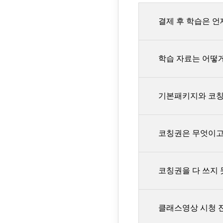
결제 후 학습은 언
학습 자료는 어떻
강의 영상은
[홈페이
사전예약 판매 상품
기본패키지와 코칭
코칭권
이 포함된 
홈페이지 로그인 후
단, 코칭 진행 방
다운로드하실 수 있
코칭권은 무엇이고
확인해주세요.
단, 수강 기간이 
스터디파이 모든 
다운로드해 주세요.
패키지 기본 구성
코칭권을 다 쓰지
코칭권이 포함된 패
수 있습니다.
코칭권이란?
클래스영상 시청 
학습하면서 궁금했