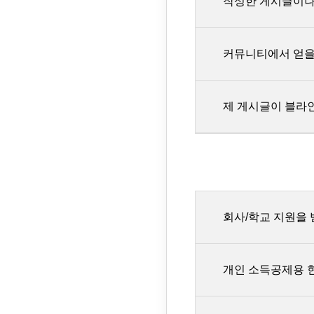
작성한 게시글이나
1개월 산정 
[수강기간 
실제
수강기간이 
커뮤니티에서 얻을
단,
[유의사항]
작성하셨던 게시물을
자세한 내용은 이
대해 다른 수강생이
연장 서비스
제 게시글이 블라
을 확인해주세요 .
기간 시작 
하루에 게시글과 댓글
동영상 강의
'좋아요'로 얻게 
연장금액은 
포인트 제한은 매일
수강기간 연
스터디파이 커뮤니
연장 서비스
대한 신고 기능이 
회사/학교 지원을 
수 있습니다.
다른 수강생
개인 소득공제용 
반사회적 게
가능합니다.
도배성 글(