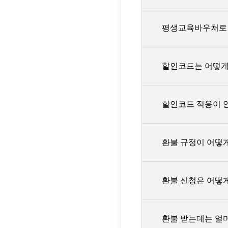
홈페이지 로그인 후
평생교육바우처로 
네. 가능합니다. 페
스터디파이 카카오
할인코드는 어떻게
안내드립니다. 페이
적용하여 처리합니다
네,
2021년 8월 
단, 조건부 수강료
할인코드 적용이 
결제 전
[여기]
에서
할인코드는 스터디파
환불 규정이 어떻
[사용 방법]
구매페이지 내 “할
할인코드 적용이 되
할인코드의 할인금
환불 신청은 어떻
할인코드 사
1인 사용 
[유의사항]
구매 후 7일 이내
가능횟수를 
*다른 할인코드와 
환불 받는데는 얼
*할인코드는 결제 