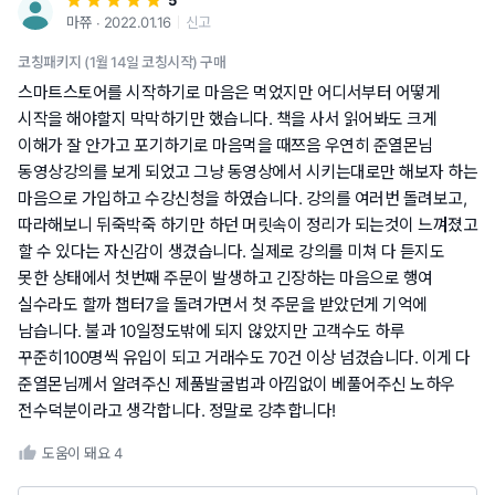
5
마쮸 ∙ 2022.01.16
신고
코칭패키지 (1월 14일 코칭시작) 구매
스마트스토어를 시작하기로 마음은 먹었지만 어디서부터 어떻게
시작을 해야할지 막막하기만 했습니다. 책을 사서 읽어봐도 크게
이해가 잘 안가고 포기하기로 마음먹을 때쯔음 우연히 준열몬님
동영상강의를 보게 되었고 그냥 동영상에서 시키는대로만 해보자 하는
마음으로 가입하고 수강신청을 하였습니다. 강의를 여러번 돌려보고,
따라해보니 뒤죽박죽 하기만 하던 머릿속이 정리가 되는것이 느껴졌고
할 수 있다는 자신감이 생겼습니다. 실제로 강의를 미쳐 다 듣지도
못한 상태에서 첫번째 주문이 발생하고 긴장하는 마음으로 행여
실수라도 할까 챕터7을 돌려가면서 첫 주문을 받았던게 기억에
남습니다. 불과 10일정도밖에 되지 않았지만 고객수도 하루
꾸준히100명씩 유입이 되고 거래수도 70건 이상 넘겼습니다. 이게 다
준열몬님께서 알려주신 제품발굴법과 아낌없이 베풀어주신 노하우
전수덕분이라고 생각합니다. 정말로 강추합니다!
도움이 돼요
4