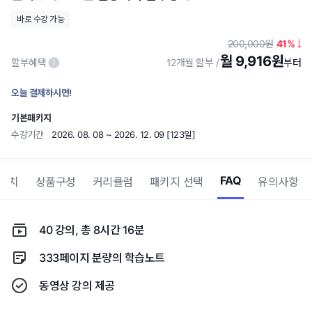
바로 수강 가능
200,000
41
월 9,916원
할부혜택
12개월 할부
오늘 결제하시면!
기본패키지
수강기간
2026. 08. 08 ~ 2026. 12. 09 [123일]
FAQ
코치
상품구성
커리큘럼
패키지 선택
유의사항
40 강의, 총 8시간 16분
333페이지 분량의 학습노트
동영상 강의 제공