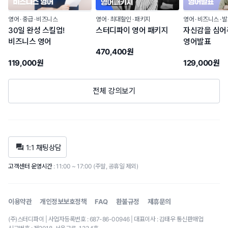
영어
중급
비즈니스
영어
최대할인
패키지
영어
비즈니스
발
30일 완성 스킬업!
스터디파이 영어 패키지
자신감을 심어
비즈니스 영어
영어발표
470,400원
119,000원
129,000원
전체 강의보기
1:1 채팅상담
고객센터 운영시간
: 11:00 ~ 17:00 (주말, 공휴일 제외)
이용약관
개인정보보호정책
FAQ
환불규정
제휴문의
(주)스터디파이 | 사업자등록번호 : 687-86-00946 | 대표이사 : 김태우 통신판매업