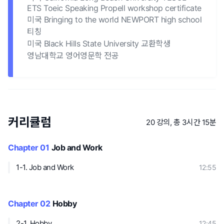
ETS Toeic Speaking Propell workshop certificate
미국 Bringing to the world NEWPORT high school
티칭
미국 Black Hills State University 교환학생
영남대학교 영어영문학 전공
커리큘럼
20 강의, 총 3시간 15분
Chapter 01
Job and Work
1-1. Job and Work
12:55
Chapter 02
Hobby
2-1. Hobby
12:45