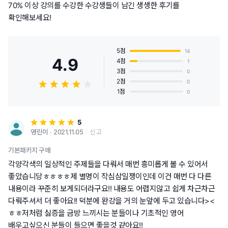
70% 이상 강의를 수강한 수강생들이 남긴 생생한 후기를
확인해보세요!
5점
14
4.9
4점
1
3점
0
2점
0
1점
0
5
영린이 ∙ 2021.11.05
신고
기본패키지 구매
각양각색의 일상적인 주제들을 다뤄서 매번 흥미롭게 볼 수 있어서
좋았습니당ㅎㅎㅎㅎ제 별명이 작심삼일쟁이인데 이건 매번 다 다른
내용이라 꾸준히 보게되더라구요!! 내용도 어렵지않고 쉽게 차근차근
다뤄주셔서 더 좋아요!! 덕분에 완강을 거의 눈앞에 두고 있습니다><
ㅎㅎ저처럼 싫증을 금방 느끼시는 분들이나 기초적인 영어
배우고싶으신 분들이 들으면 좋을것 같아요!!