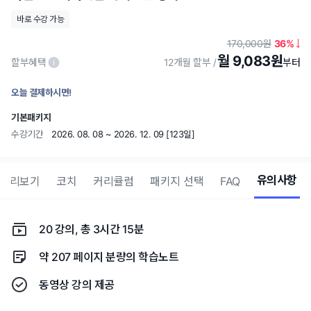
바로 수강 가능
170,000
36
월 9,083원
할부혜택
12개월 할부
오늘 결제하시면!
기본패키지
수강기간
2026. 08. 08 ~ 2026. 12. 09 [123일]
유의사항
 미리보기
코치
커리큘럼
패키지 선택
FAQ
20 강의, 총 3시간 15분
약 207 페이지 분량의 학습노트
동영상 강의 제공