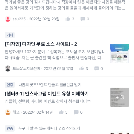
작가님 좋은 강의 감사드립니다~! 직장에서 일은 해봤지만 사업을 해본적
은 없어서제품 가격단가 정하는 강의를 들을때 세세하게 들어가야 되는
부분이 놀랍기도 하고꼭 필요한 부분이구나 느꼈습니다. 홍보 이벤트로
ssu225
2022년 02월 23일
3
0
소비자에게 제품(경품)을 주게 될때는 미리 책정한 홍보비에서 쓰는것인
지, 순수익에서 남은 사비로 책정해야 하는지,어느 정도의 예산을 쓸 생각
하고 이벤트
기타
[디자인] 디자인 무료 소스 사이트! - 2
안녕하세요 10가지 분야로 정복하는 포토샵 코치 오선미입니
다 :)요즘, 저는 곧 출간할 책 작업으로 출판사 편집자님, 디자
이너님과 함께 정신없는 나날을 보냈습니다.드디어 오늘 인쇄
포토샵코치오선미
2022년 02월 17일
3
0
에 들어가게되어 어제 원고 교정 마감을 마쳤는데요!😭여러분
은, 2022년 어떻게 보내고 계신가요?오늘도, 여러분의 디자
인을 더욱 효율적으로 풍성하게 만들어줄 수 있는 사이트들을
나만의 굿즈브랜드 만들고 월급만큼 벌기
인증
소
[챕터6-1] 인스타그램 이벤트 유형 이해하기
+ 3
심플형, 선택형, 수다형 이벤트 찾아서 첨부합니다^^
해또
2022년 02월 14일
5
0
누구나 할 수 있는 캐릭터 굿즈 작가되기
인증