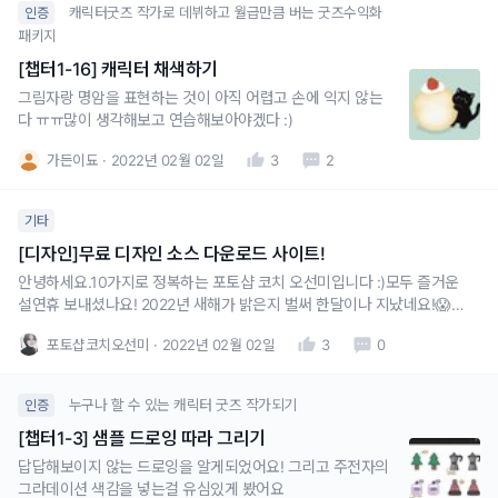
주시면,티켓을 보내드리는 이
캐릭터굿즈 작가로 데뷔하고 월급만큼 버는 굿즈수익화
인증
패키지
[챕터1-16] 캐릭터 채색하기
그림자랑 명암을 표현하는 것이 아직 어렵고 손에 익지 않는
다 ㅠㅠ많이 생각해보고 연습해보아야겠다 :)
가든이됴
2022년 02월 02일
3
2
기타
[디자인]무료 디자인 소스 다운로드 사이트!
안녕하세요.10가지로 정복하는 포토샵 코치 오선미입니다 :)모두 즐거운
설연휴 보내셨나요! 2022년 새해가 밝은지 벌써 한달이나 지났네요!😱올
한해 다짐한 나만의 리스트를 하나, 하나씩 이루어가시기를 응원하며, 오
포토샵코치오선미
2022년 02월 02일
3
0
늘은 여러분의 디자인을 더욱 풍성하게 해줄 무료 디자인 소스를 다운/응
용할 수 있는 몇가지 사이트를 알려드리고자 합니다!함께, 알아볼까요?😃
무료
누구나 할 수 있는 캐릭터 굿즈 작가되기
인증
[챕터1-3] 샘플 드로잉 따라 그리기
답답해보이지 않는 드로잉을 알게되었어요! 그리고 주전자의
그라데이션 색감을 넣는걸 유심있게 봤어요