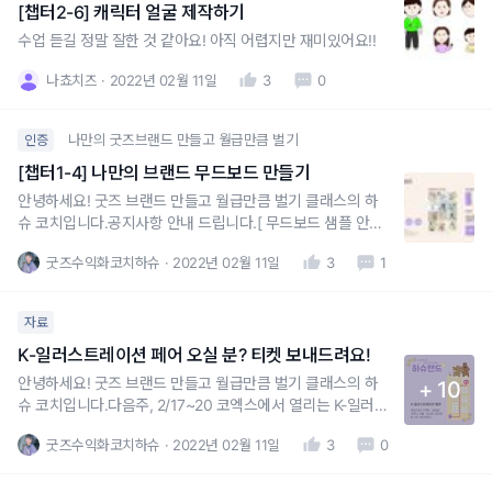
[챕터2-6] 캐릭터 얼굴 제작하기
수업 듣길 정말 잘한 것 같아요! 아직 어렵지만 재미있어요!!
나쵸치즈
2022년 02월 11일
3
0
나만의 굿즈브랜드 만들고 월급만큼 벌기
인증
[챕터1-4] 나만의 브랜드 무드보드 만들기
안녕하세요! 굿즈 브랜드 만들고 월급만큼 벌기 클래스의 하
슈 코치입니다.공지사항 안내 드립니다.[ 무드보드 샘플 안내
]굿즈 브랜딩의 첫 걸음, 무드보드 만들기https://blog.naver.
굿즈수익화코치하슈
2022년 02월 11일
3
1
com/sooh0106/222633994089위는 제가 블로그에 쓴 글
인데요.하슈랜드 무드보드를 만들어나가는 과정을 상세하게
기록해놓았어요.커뮤니티에 올라오는 글
자료
K-일러스트레이션 페어 오실 분? 티켓 보내드려요!
안녕하세요! 굿즈 브랜드 만들고 월급만큼 벌기 클래스의 하
+ 10
슈 코치입니다.다음주, 2/17~20 코엑스에서 열리는 K-일러스
트레이션 페어에[B-19, 하슈랜드]로 부스 참여하는데 놀러오
굿즈수익화코치하슈
2022년 02월 11일
3
0
실 분 계신가요?티켓 보내드릴게요 :)https://blog.naver.co
m/sooh0106/222644177927위 링크에서 간단한 폼 작성해