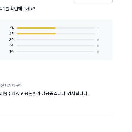
후기를 확인해보세요!
5점
1
4점
1
3점
0
2점
0
1점
0
실전 패키지 구매
 배울수있었고 용돈벌기 성공중입니다. 감사합니다.