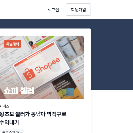
로그인
회원가입
커머스
왕초보 셀러가 동남아 역직구로
수익내기
바로 수강 가능