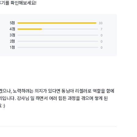
후기를 확인해보세요!
5점
33
4점
7
3점
0
2점
0
1점
0
겠으나, 노력하려는 의지가 있다면 동남아 리셀러로 역할을 함에
의입니다. 강사님 일 하면서 여러 힘든 과정을 겪으며 쌓게 된
:)