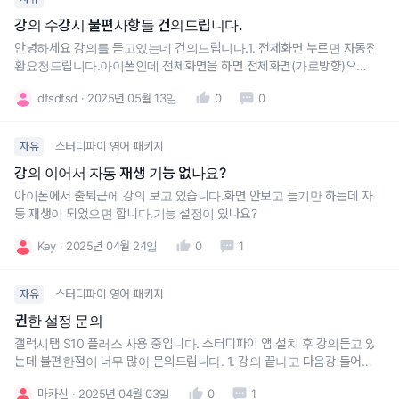
강의 수강시 불편사항들 건의드립니다.
안녕하세요 강의를 듣고있는데 건의드립니다.1. 전체화면 누르면 자동전
환요청드립니다.아이폰인데 전체화면을 하면 전체화면(가로방향)으로 나
오지 않고 작은 화면만 보이게 뜹니다. 전체화면을 한다는건 대다수의 이
dfsdfsd
2025년 05월 13일
0
0
용자들이 크게 보기위함이라 생각합니다. 가로로 화면설정을 하지 않으면
화면이 돌아가지 않아 불편합니다. 전체화면을 누르면 자동으로 가로로
전환되어 사용될
스터디파이 영어 패키지
자유
강의 이어서 자동 재생 기능 없나요?
아이폰에서 출퇴근에 강의 보고 있습니다.화면 안보고 듣기만 하는데 자
동 재생이 되었으면 합니다.기능 설정이 있나요?
Key
2025년 04월 24일
0
1
스터디파이 영어 패키지
자유
권한 설정 문의
갤럭시탭 S10 플러스 사용 중입니다. 스터디파이 앱 설치 후 강의듣고 있
는데 불편한점이 너무 많아 문의드립니다. 1. 강의 끝나고 다음강 들어가
면 저장 할수 없다고 괜찮냐고 알림이 계속 뜹니다2. 앱 가로 보기가 안되
마카신
2025년 04월 03일
0
1
는건가요?3. 강의자료 다운 받을려면 권한이 없다고하는데, 권한 설정을