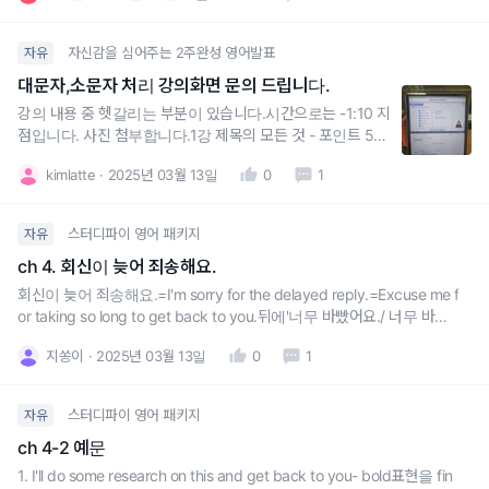
어떻게 하나요?4. 만일 해당기종에서 위 내용들을 해결할수 없다면 언
자신감을 심어주는 2주완성 영어발표
자유
대문자,소문자 처리 강의화면 문의 드립니다.
강의 내용 중 헷갈리는 부분이 있습니다.시간으로는 -1:10 지
점입니다. 사진 첨부합니다.1강 제목의 모든 것 - 포인트 5. 동
사구와 5W1H를 활용한 목차 작성 강의 화면에서예시로 나온
kimlatte
2025년 03월 13일
0
1
아래 두 문장의 대문자, 소문자 처리가 통일성이 없는 것 같은
데요.제목이 아니고 목차에 들어가는 문장이라 그런걸까요?
아니면 오타일까요?What is OO ? - be
스터디파이 영어 패키지
자유
ch 4. 회신이 늦어 죄송해요.
회신이 늦어 죄송해요.=I'm sorry for the delayed reply.=Excuse me f
or taking so long to get back to you.뒤에'너무 바빴어요./ 너무 바빠서
정신이 없었어요.'- 이렇게 표현하고 싶을 때 활용할 수 있는 다양한 문장
지쏭이
2025년 03월 13일
0
1
을 알려주시면 감사하겠습니다.
스터디파이 영어 패키지
자유
ch 4-2 예문
1. I'll do some research on this and get back to you- bold표현을 fin