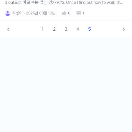
d out으로 바꿀 수는 없는 건가요?2. Once I find out how to work this
out, I'll let you know.- bold표현을 examine으로 바꿀 수는 없는 건가
지쏭이
2025년 03월 13일
0
1
요?3. [Situation 35] (1
1
2
3
4
5