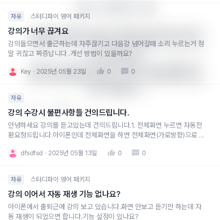
Mark의 지문에서의 사용:

스터디파이 영어 패키지
자유
강의가 너무 끊겨요
Situation 11에서 revise가 선호된 이유: 문서나 보고서
와 같은 공식적인 맥락이므로 더 전문적인 뉘앙스의 rev
강의들으면서 출근하는데 자주끊기고 다음강 넘어갈때 소리 누르는거 정
말 귀찮고 짜증납니다 .개선 방법이 있을까요?
ise가 적절합니다.

Situation 12에서 change가 선호된 이유: 일상적인 계
Key
2025년 05월 23일
0
0
획이나 일정 변경에 관한 것이므로 더 자연스러운 chan
ge가 적절합니다.
자유
1
답글 쓰기
강의 수강시 불편사항들 건의드립니다.
안녕하세요 강의를 듣고있는데 건의드립니다.1. 전체화면 누르면 자동전
환요청드립니다.아이폰인데 전체화면을 하면 전체화면(가로방향)으로 나
오지 않고 작은 화면만 보이게 뜹니다. 전체화면을 한다는건 대다수의 이
dfsdfsd
2025년 05월 13일
0
0
용자들이 크게 보기위함이라 생각합니다. 가로로 화면설정을 하지 않으면
화면이 돌아가지 않아 불편합니다. 전체화면을 누르면 자동으로 가로로
전환되어 사용될
스터디파이 영어 패키지
자유
강의 이어서 자동 재생 기능 없나요?
아이폰에서 출퇴근에 강의 보고 있습니다.화면 안보고 듣기만 하는데 자
동 재생이 되었으면 합니다.기능 설정이 있나요?