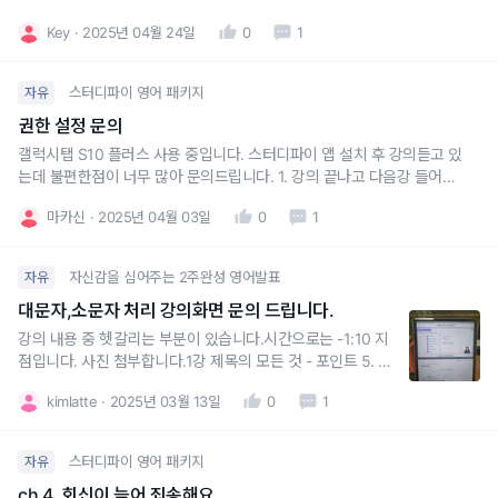
Key
2025년 04월 24일
0
1
스터디파이 영어 패키지
자유
권한 설정 문의
갤럭시탭 S10 플러스 사용 중입니다. 스터디파이 앱 설치 후 강의듣고 있
는데 불편한점이 너무 많아 문의드립니다. 1. 강의 끝나고 다음강 들어가
면 저장 할수 없다고 괜찮냐고 알림이 계속 뜹니다2. 앱 가로 보기가 안되
마카신
2025년 04월 03일
0
1
는건가요?3. 강의자료 다운 받을려면 권한이 없다고하는데, 권한 설정을
어떻게 하나요?4. 만일 해당기종에서 위 내용들을 해결할수 없다면 언
자신감을 심어주는 2주완성 영어발표
자유
대문자,소문자 처리 강의화면 문의 드립니다.
강의 내용 중 헷갈리는 부분이 있습니다.시간으로는 -1:10 지
점입니다. 사진 첨부합니다.1강 제목의 모든 것 - 포인트 5. 동
사구와 5W1H를 활용한 목차 작성 강의 화면에서예시로 나온
kimlatte
2025년 03월 13일
0
1
아래 두 문장의 대문자, 소문자 처리가 통일성이 없는 것 같은
데요.제목이 아니고 목차에 들어가는 문장이라 그런걸까요?
아니면 오타일까요?What is OO ? - be
스터디파이 영어 패키지
자유
ch 4. 회신이 늦어 죄송해요.