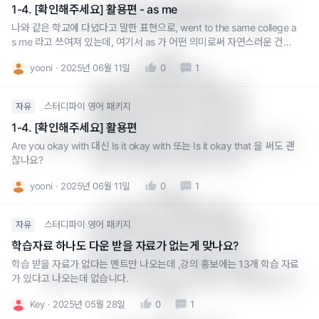
revise vs. change의 차이:

1-4. [확인해주세요] 활용편 - as me
이 두 단어는 미묘하지만 중요한 차이가 있습니다:

나와 같은 학교에 다녔다고 말한 표현으로, went to the same college a
s me 라고 쓰여져 있는데, 여기서 as 가 어떤 의미로써 자연스러운 건가
요?with me는 적절하지 않나요?
revise:

yooni
2025년 06월 11일
0
1
더 공식적(formal)

계획적이고 체계적인 수정을 의미

스터디파이 영어 패키지
자유
학술적/전문적 맥락에서 자주 사용

개선을 목적으로 하는 수정을 암시

1-4. [확인해주세요] 활용편
예문: "The committee will revise the proposal." (위
Are you okay with 대신 Is it okay with 또는 Is it okay that 을 써도 괜
원회가 제안서를 수정할 것이다)

찮나요?
yooni
2025년 06월 11일
0
1
change:

더 일반적이고 캐주얼한 표현

스터디파이 영어 패키지
자유
단순히 다른 것으로 바꾸는 것을 의미

일상적인 맥락에서 더 자주 사용

학습자료 하나도 다운 받을 자료가 없는게 맞나요?
개선의 의미가 반드시 포함되지 않음

학습 받을 자료가 없다는 멘트만 나오는데 ,강의 홍보에는 13개 학습 자료
가 있다고 나오는데 없습니다.
예문: "I need to change my schedule." (일정을 바꿔
야 해)

Key
2025년 05월 28일
0
1