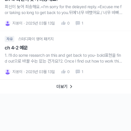
회신이 늦어 죄송해요.=I'm sorry for the delayed reply.=Excuse me f
or taking so long to get back to you.뒤에'너무 바빴어요./ 너무 바빠서
정신이 없었어요.'- 이렇게 표현하고 싶을 때 활용할 수 있는 다양한 문장
지쏭이
2025년 03월 13일
0
1
을 알려주시면 감사하겠습니다.
스터디파이 영어 패키지
자유
ch 4-2 예문
1. I'll do some research on this and get back to you- bold표현을 fin
d out으로 바꿀 수는 없는 건가요?2. Once I find out how to work this
out, I'll let you know.- bold표현을 examine으로 바꿀 수는 없는 건가
지쏭이
2025년 03월 13일
0
1
요?3. [Situation 35] (1
더보기