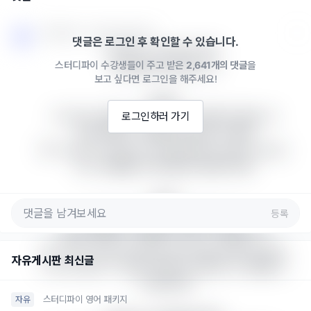
스터디파이 · 2024년 12월 12일
댓글은 로그인 후 확인할 수 있습니다.
polish vs. revisit의 차이:

스터디파이 수강생들이 주고 받은
2,641개의 댓글
을
네 말씀하신게 맞습니다.

보고 싶다면 로그인을 해주세요!
polish:

이미 있는 내용을 더 세련되고 매끄럽게 다듬는 것

로그인하러 가기
주로 표현이나 문체를 개선하는 데 중점

예: "I need to polish my presentation before tomor
row." (발표를 더 매끄럽게 다듬어야 해)

revisit:

등록
내용을 다시 검토하고 재고하는 것

새로운 관점이나 내용을 추가할 수 있음을 암시

예: "Let's revisit this issue next week when we hav
자유게시판 최신글
e more data." (더 많은 데이터가 있을 때 이 문제를 다
시 검토하자)

스터디파이 영어 패키지
자유