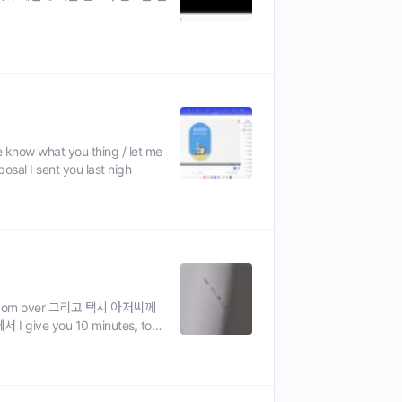
 know what you thing / let me
osal I sent you last nigh
 com over 그리고 택시 아저씨께
 give you 10 minutes, top