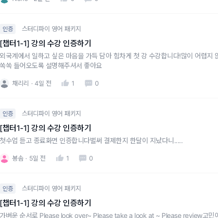
스터디파이 영어 패키지
인증
[챕터1-1] 강의 수강 인증하기
외국계에서 일하고 싶은 마음을 가득 담아 힘차게 첫 강 수강합니다!많이 어렵지
쏙쏙 들어오도록 설명해주셔서 좋아요
채리리
4일 전
1
0
스터디파이 영어 패키지
인증
[챕터1-1] 강의 수강 인증하기
첫수업 듣고 종료화면 인증합니다벌써 결제한지 한달이 지났다니.....
봉솜
5일 전
1
0
스터디파이 영어 패키지
인증
[챕터1-1] 강의 수강 인증하기
가벼운 순서로 Please look over~ Please take a look at ~ Please review고민이나 제안에 대한 검토가 필요할 땐