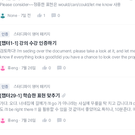
Please consider~~정중한 표현은 would/can/could/let me know 사용
None
7일 전
1
0
스터디파이 영어 패키지
인증
[챕터1-1] 강의 수강 인증하기
검토하다! i'm seding over the document. please take a look at it, and let me
know if everything looks good!did you have a chance to look over the prop
휴eng
7월 26일
0
0
스터디파이 영어 패키지
인증
[챕터29-1] 학습한 표현 맞추기
가다. 오다. 너네집에 갈께가 i'll go 가 아니라는 사실에 무릎을 탁 치고 갑니다.i'll
도 i'll be right there !! 을 활용할 수 있을 것 같아서 좋았어요.특히나, 10분준다. 에서 I
s. 배우자에게도 회사에서 팀원들에게도 자주 써먹을 수 있는 말! 잘
휴eng
7월 26일
0
0