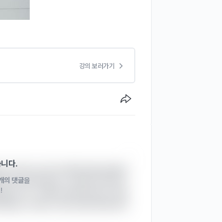
강의 보러가기
습니다.
하신다기에 지나가다가 짧게 댓글 달아봅니
1개의 댓글
을
 한 두번 반복으로는 다 내것이 안되는게 
!
복을 거치니 그제야 외워지더라구요. 학창
졌네요, 마루님 무조건 반복! 반복!! 화이