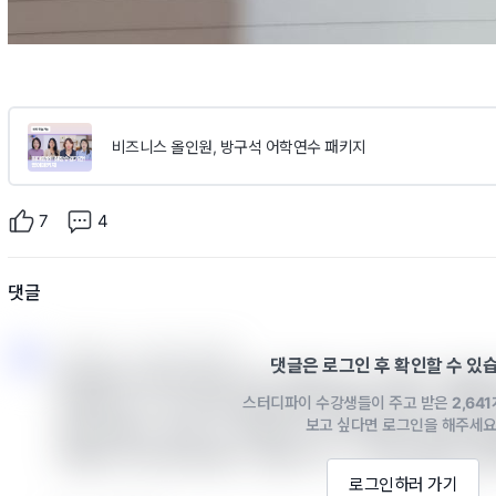
비즈니스 올인원, 방구석 어학연수 패키지
7
4
댓글
스터디파이 · 2022년 04월 13일
댓글은 로그인 후 확인할 수 있
안녕하세요 마루님! 해당 강의 기획자입니다. 마루님이 좌절
스터디파이 수강생들이 주고 받은
2,64
다! 짧은 강의 시간 안에 최대한 많은 표현을 담다보니 어쩌면
보고 싶다면 로그인을 해주세요
자연스러울 수 있습니다. 실제로 저도 강의 만들며 반복에 반
시절과는 다르다는걸 몸소 느꼈습니다..^.ㅠ 아니 이야기가 길어
로그인하러 가기
팅입니다!!!