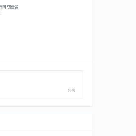
1개의 댓글
을
!
등록