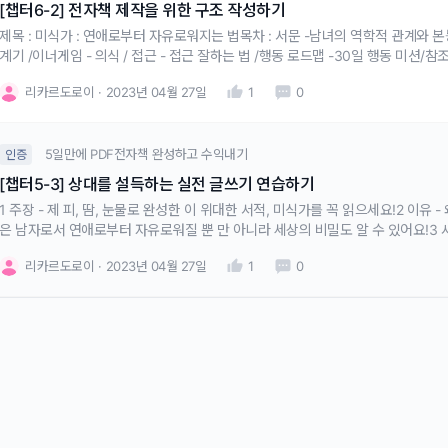
[챕터6-2] 전자책 제작을 위한 구조 작성하기
제목 : 미식가 : 연애로부터 자유로워지는 법목차 : 서문 -남녀의 역학적 관계와 본능
계기 /이너게임 - 의식 / 접근 - 접근 잘하는 법 /행동 로드맵 -30일 행동 미션/참
리카르도로이
2023년 04월 27일
1
0
5일만에 PDF전자책 완성하고 수익내기
인증
[챕터5-3] 상대를 설득하는 실전 글쓰기 연습하기
제 피, 땀, 눈물로 완성한 이 위대한 서적, 미식가를 꼭 읽으세요!2 이유 - 왜냐하면 이 미식가를 읽으면 당신
은 남자로서 연애로부터 자유로워질 뿐 만 아니라 세상의 비밀도 알 수 있어요!3 사례 - 저는 4년 동안 딱 1명의 여
리카르도로이
2023년 04월 27일
1
0