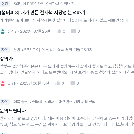
5일만에 PDF전자책 완성하고 수익내기
인증
[챕터4-3] 내가 만든 전자책 시장성 분석하기
막막했던 길이 보이기 시작하는것 같습니다끝까지 포기하지 않고 해보겠습니다!
진진2
2023년 07월 25일
0
0
폰만 있으면 OK｜잘 팔리는 상품 촬영 기술 25가지
자유
강의가..
앞부분 설명해주신분은 너무 느리게 설명하는거 같아서 좋기도 하고 답답하기도 
빨리 읽어서 먼말인지 하나도 모르겠어요. 사진 보정 내용을 천천히 설명해야 하는
Qhfk
2023년 06월 16일
0
0
페북 출신 마케터의 성과내는 퍼포먼스 마케팅 테크닉
자유
문의드립니다.
먼저 강의 잘 보고 있습니다. 저는 미용 병원에 소속되서 근무하고 있는 마케터입
있고, 심도 있는 광고 운영을 위해서 대표님 강의를 듣고 있습니다. 페이스북에 다