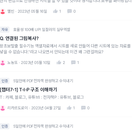
한의 편집으로 진행하면 시작을 할 수 있을 것이라 생각합니다.모두들 화이팅입니
멜빈
2023년 05월 16일
1
0
효율성 100배 UP! 일잘러의 실무엑셀
자유
Q. 연결된 그림복사?
왕초보탈출 필수기능 엑셀자료에서 시트를 새로 만들어 다른 시트에 있는 자료를 
넣을 수 없습니다."라고 나오면서 안되는데 이건 왜 그런걸까요?
노농또
2023년 05월 10일
2
1
5일만에 PDF전자책 완성하고 수익내기
인증
[챕터7-1] T-I-P 구조 이해하기
T : 카페, 블로그, 유튜브I : 전자책P : 유튜브, 블로그
리카르도로이
2023년 04월 27일
1
0
5일만에 PDF전자책 완성하고 수익내기
인증