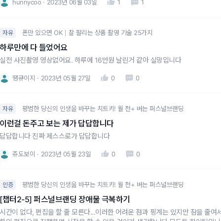
hunnycoo
2023년 06월 03일
1
1
폰만 있으면 OK｜잘 팔리는 상품 촬영 기술 25가지
자유
하루만에 다 들었어요
실전 사진촬영 영상없어요. 하루에 16만원 날린거 같아 실망입니다
땡큐이지
2023년 05월 27일
0
0
평범한 당신의 인생을 바꾸는 치트키! 월 천+ 버는 퍼스널브랜딩
자유
이런걸 돈주고 보는 제가 답답합니다
답답합니다 진짜 제스스로가 답답합니다
쥬도보이
2023년 05월 23일
0
0
평범한 당신의 인생을 바꾸는 치트키! 월 천+ 버는 퍼스널브랜딩
인증
[챕터2-5] 퍼스널브랜딩 장애물 극복하기
시간이 없다, 편집을 할 줄 모른다...이러한 어려운 점과 핑계는 있지만 잠을 줄