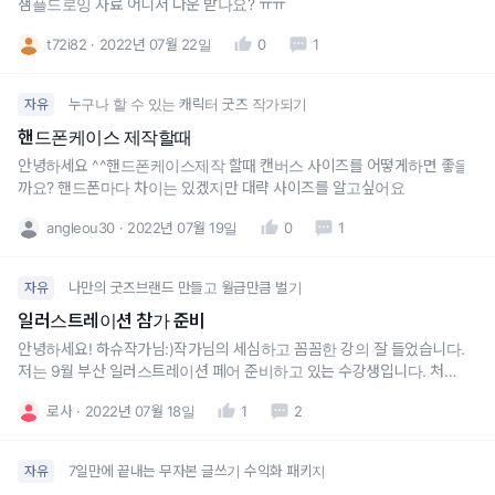
샘플드로잉 자료 어디서 다운 받나요? ㅠㅠ
t72i82
2022년 07월 22일
0
1
누구나 할 수 있는 캐릭터 굿즈 작가되기
자유
핸드폰케이스 제작할때
안녕하세요 ^^핸드폰케이스제작 할때 캔버스 사이즈를 어떻게하면 좋을
까요? 핸드폰마다 차이는 있겠지만 대략 사이즈를 알고싶어요
angleou30
2022년 07월 19일
0
1
나만의 굿즈브랜드 만들고 월급만큼 벌기
자유
일러스트레이션 참가 준비
안녕하세요! 하슈작가님:)작가님의 세심하고 꼼꼼한 강의 잘 들었습니다.
저는 9월 부산 일러스트레이션 페어 준비하고 있는 수강생입니다. 처음
참석하는 일러스트레이션 페어라,품목별 수량을 어느정도 해야할지 감이
로사
2022년 07월 18일
1
2
안잡히는데어떻게 하면 좋을까요?그리고 혹시 일러스트레이션 첫 참가자
에게 해주고 싶은팁같은 것이 있는지도 궁금합니다.답변주시면 감사하겠
습니다!
7일만에 끝내는 무자본 글쓰기 수익화 패키지
자유