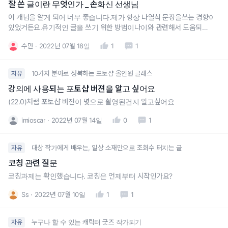
잘 쓴 글이란 무엇인가 _ 손화신 선생님
이 개념을 알게 되어 너무 좋습니다.제가 항상 나열식 문장을쓰는 경향이
있었거든요.유기적인 글을 쓰기 위한 방법이나이와 관련해서 도움되는 개
념이 있는지더 알고 싶습니다.
수만
2022년 07월 18일
1
1
10가지 분야로 정복하는 포토샵 올인원 클래스
자유
강의에 사용되는 포토샵 버젼을 알고 싶어요
(22.0)처럼 포토샵 버젼이 몆으로 촬영된건지 알고싶어요
imioscar
2022년 07월 14일
0
1
대상 작가에게 배우는, 일상 소재만으로 조회수 터지는 글
자유
코칭 관련 질문
코칭과제는 확인했습니다. 코칭은 언제부터 시작인가요?
Ss
2022년 07월 10일
1
1
누구나 할 수 있는 캐릭터 굿즈 작가되기
자유