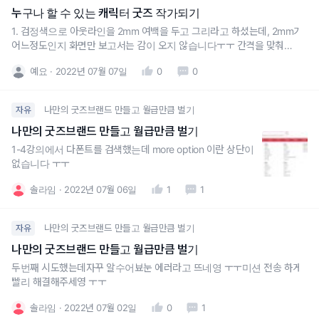
누구나 할 수 있는 캐릭터 굿즈 작가되기
1. 검정색으로 아웃라인을 2mm 여백을 두고 그리라고 하셨는데, 2mm가
어느정도인지 화면만 보고서는 감이 오지 않습니다ㅜㅜ 간격을 맞춰서 그
렸다고 생각해도 원래 사이즈로 보면 더 작아보이기도 하구요. 눈대중으
예요
2022년 07월 07일
0
0
로 2mm를 가늠하기엔 불안한데, 조금 더 정확하게 맞추는 방법은 없을까
요?2. 색연필 느낌의 무테 스티커를 만들고 싶은데, 브러쉬만 바꿔서 같은
나만의 굿즈브랜드 만들고 월급만큼 벌기
자유
나만의 굿즈브랜드 만들고 월급만큼 벌기
1-4강의에서 다폰트를 검색했는데 more option 이란 상단이
없습니다 ㅜㅜ
솔라임
2022년 07월 06일
1
1
나만의 굿즈브랜드 만들고 월급만큼 벌기
자유
나만의 굿즈브랜드 만들고 월급만큼 벌기
두번째 시도했는데자꾸 알수어뵤눈 에러라고 뜨네영 ㅜㅜ미션 전송 하게
빨리 해결해주세영 ㅜㅜ
솔라임
2022년 07월 02일
0
1