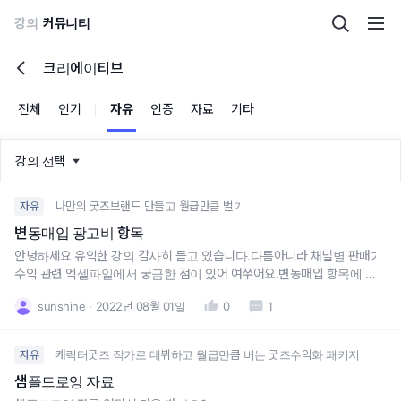
강의
커뮤니티
크리에이티브
전체
인기
자유
인증
자료
기타
강의 선택
나만의 굿즈브랜드 만들고 월급만큼 벌기
자유
변동매입 광고비 항목
안녕하세요 유익한 강의 감사히 듣고 있습니다.다름아니라 채널별 판매가
수익 관련 엑셀파일에서 궁금한 점이 있어 여쭈어요.변동매입 항목에 광
고비가 있는데, 할인이 들어갈수록 광고비도 줄어드는 구조가 이해가 어
sunshine
2022년 08월 01일
0
1
려워서요~부가세는 할인될수록 매출이 줄어드니 함께 줄어드는거겠구나
~ 환불비도 할인가로 환불되니 같이 내려가는거겠구나~ 하면서 보고 있
는데 맞게 이해하고
캐릭터굿즈 작가로 데뷔하고 월급만큼 버는 굿즈수익화 패키지
자유
샘플드로잉 자료