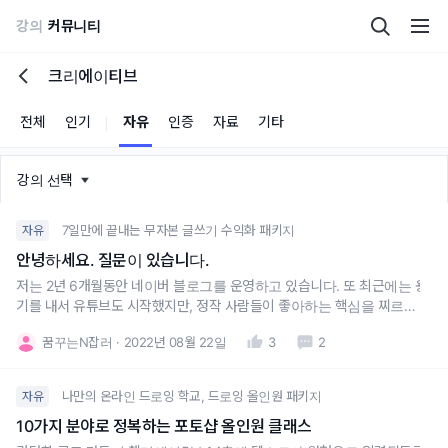
강의
커뮤니티
크리에이티브
전체
인기
자유
인증
자료
기타
강의 선택
7일만에 끝내는 무자본 글쓰기 수익화 패키지
자유
안녕하세요. 질문이 있습니다.
저는 2년 6개월동안 네이버 블로그를 운영하고 있습니다. 또 최근에는 용
기를 내서 유튜브도 시작했지만, 정작 사람들이 좋아하는 핵심을 찌르지
는 못하고 그저 아이템이 없이 겉돌기만 하고 있다는 생각을 지우지 못하
꿈꾸는N잡러
2022년 08월 22일
3
2
고 있습니다.전자책을 쓰겠다는 생각은 하고 있었고, 또 이를 바탕으로 강
의, 컨설팅, 교육을 하겠다는 모델을 세워놓고는 있었습니다.하지만 하필
이면 공
나만의 온라인 드로잉 학교, 드로잉 올인원 패키지
자유
10가지 분야로 정복하는 포토샵 올인원 클래스