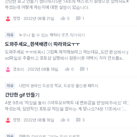
간단한 로고 만들기 챕터에서5분 14초에 텍스트가 원형으로 입력되도록
하셨는데 어떻게 하는지에 대한 설명이 없습니다.
정정
2022년 08월 21일
0
1
누구나 할 수 있는 캐릭터 굿즈 작가되기
자유
도와주세요,,흰색배경이 따라와요ㅜㅜ
도와주세요 ㅠㅠ에폭시 그립톡 제작해보려고 하는데요,,도안 완성해서 p
sd파일로 추출하고 포토샵 실행해서 원본이랑 여백지 각각 컨트롤a하고
컨트롤c해서 일러스트레이터에 옮기잖아요,,근데 왜 자꾸 흰색배경이 같
갱토리
2022년 08월 18일
0
1
이 옮겨질까요..배경끄고 복사했는데 자꾸 흰색 배경이 같이 따라와요ㅜ
ㅜ
나만의 온라인 드로잉 학교, 드로잉 올인원 패키지
자유
간단한 gif 만들기
4분 9초에 '저장을 눌러 스마트오브젝트 내 변화값을 반영해주세요' 라고
하셨는데, 일반적인 포토샵 저장을 말하는 게 맞나요?4분 11초에서 '돌아
와보면 입모양이 바뀌는 스마트 오브젝트가 만들어져있죠'라고 하시는데
정정
2022년 08월 18일
0
3
어디의 어떤 부분을 말씀하시는지 모르겠습니다.
따뜻한 감성으로 그리는 일상 드로잉
자유