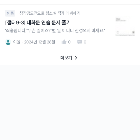
창작공모전으로 웹소설 작가 데뷔하기
인증
[챕터9-3] 대화문 연습 문제 풀기
'죄송합니다,''무슨 일이죠?''별 일 아니니 신경쓰지 마세요.'
이윤
2024년 12월 28일
0
0
더보기