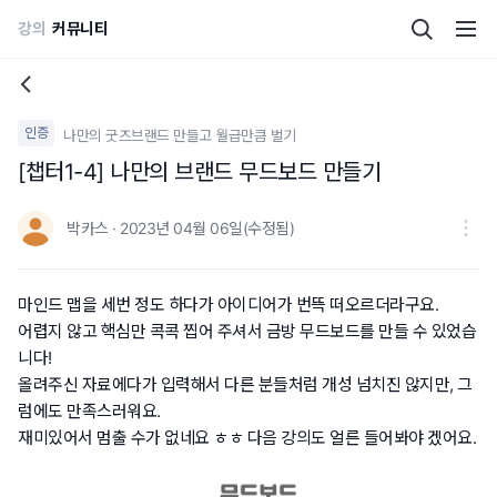
강의
커뮤니티
인증
나만의 굿즈브랜드 만들고 월급만큼 벌기
[챕터1-4] 나만의 브랜드 무드보드 만들기
박카스 · 2023년 04월 06일(수정됨)
마인드 맵을 세번 정도 하다가 아이디어가 번뜩 떠오르더라구요.
어렵지 않고 핵심만 콕콕 찝어 주셔서 금방 무드보드를 만들 수 있었습
니다!
올려주신 자료에다가 입력해서 다른 분들처럼 개성 넘치진 않지만, 그
럼에도 만족스러워요.
재미있어서 멈출 수가 없네요 ㅎㅎ 다음 강의도 얼른 들어봐야 겠어요.