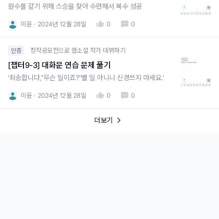
원수를 갚기 위해 스승을 찾아 수련해서 복수 성공
이윤
2024년 12월 28일
0
0
창작공모전으로 웹소설 작가 데뷔하기
인증
[챕터9-3] 대화문 연습 문제 풀기
'죄송합니다,''무슨 일이죠?''별 일 아니니 신경쓰지 마세요.'
이윤
2024년 12월 28일
0
0
더보기