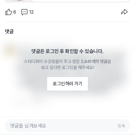
6
12
댓글
움드로잉코치 · 2021년 09월 13일
댓글은 로그인 후 확인할 수 있습니다.
우와! miiya님 최고! 인증 너무 좋아요. 커뮤니티 게시판
스터디파이 수강생들이 주고 받은
2,641개의 댓글
을
이 생기고 언제 쯤 인증이 올라 올까 기다렸는데  정말 
보고 싶다면 로그인을 해주세요!
좋네요. 앞으로의 남은 강의 그림도 너무 기대가 됩니다. 
^.^ 1강에서 배우는 마우스로 그리는 그림은 간단한 인물
을 응용해서 정말 재미있어요. 응용작도 연습하면서 포
로그인하러 가기
토샵 드로잉 정복 꼭하세요!! 응원할게요!
2
답글 쓰기
등록