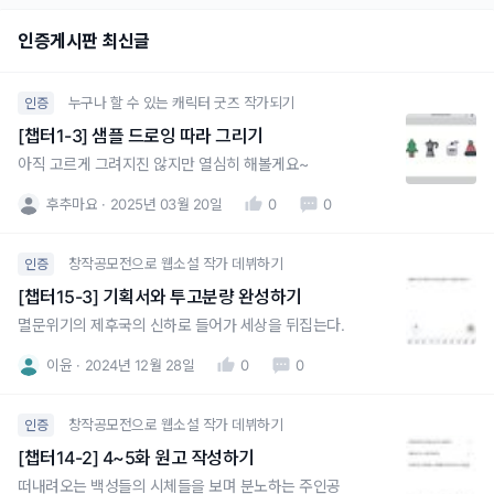
인증게시판 최신글
누구나 할 수 있는 캐릭터 굿즈 작가되기
인증
[챕터1-3] 샘플 드로잉 따라 그리기
아직 고르게 그려지진 않지만 열심히 해볼게요~
후추마요
2025년 03월 20일
0
0
창작공모전으로 웹소설 작가 데뷔하기
인증
[챕터15-3] 기획서와 투고분량 완성하기
멸문위기의 제후국의 신하로 들어가 세상을 뒤집는다.
이윤
2024년 12월 28일
0
0
창작공모전으로 웹소설 작가 데뷔하기
인증
[챕터14-2] 4~5화 원고 작성하기
떠내려오는 백성들의 시체들을 보며 분노하는 주인공