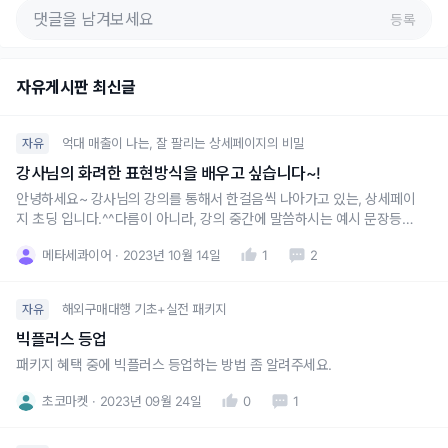
등록
자유게시판 최신글
억대 매출이 나는, 잘 팔리는 상세페이지의 비밀
자유
강사님의 화려한 표현방식을 배우고 싶습니다~!
안녕하세요~ 강사님의 강의를 통해서 한걸음씩 나아가고 있는, 상세페이
지 초딩 입니다.^^다름이 아니라, 강의 중간에 말씀하시는 예시 문장등을
듣다보면, 공감도 되고 이해가 잘되고, 무엇보다 센스(찰떡같은 비유,표
메타세콰이어
2023년 10월 14일
1
2
현)가 넘친다는 생각이 들게 되는데요. 이런 센스? 능력? 을 키우는데 도
움이 될만한 강사님 만의 꿀팁?이 있는지 궁금합니다!글재주가 너무 없어
서
해외구매대행 기초+실전 패키지
자유
빅플러스 등업
패키지 혜택 중에 빅플러스 등업하는 방법 좀 알려주세요.
초코마켓
2023년 09월 24일
0
1