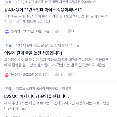
[실전] 해외구매대행, 매출 폭발 치트키 3가지로 수익화하기
자유
강의내용이 21년도인데 아직도 적용이되나요?
급변하는 구매대행시장에 예전강의를 올려놓으셔서, 업데이트에 대해 신
경 써 주시는게 필요해 보이네요.
롱러쉬
2023년 09월 07일
0
0
억대 매출이 나는, 잘 팔리는 상세페이지의 비밀
자유
이렇게 길게 글을 쓴건 처음입니다!
후기평이 아니라 어디에 쓸지 몰라서 자유게시판에 씁니당저는 오픈마켓
에서 잡화를 팔고 있는 셀러입니다시작한지는 별로 안되었어요 처음엔 위
탁판매로 시작을 했습니다 근데 처음 하다보는 일이니 유튜브에 떠돌던
드수늬
2023년 07월 26일
2
1
기술적인 스킬들만 배우기 시작했습니다. 그런데 왠걸? 정말 아무런 일도
일어나지 않았어요^_^ ㅋㅋㅋㅋ 매출은 0에 수렴했습니다..그러다 또 지
푸라기 잡는
왕초보 셀러가 동남아 역직구로 수익내기
자유
LVSM이 이제 더이상 운영을 안합니다.
혹시 추천하시는 다른 프로그램이 있나요?아니면 사용하시는 프로그램은
어떤게 있나요?