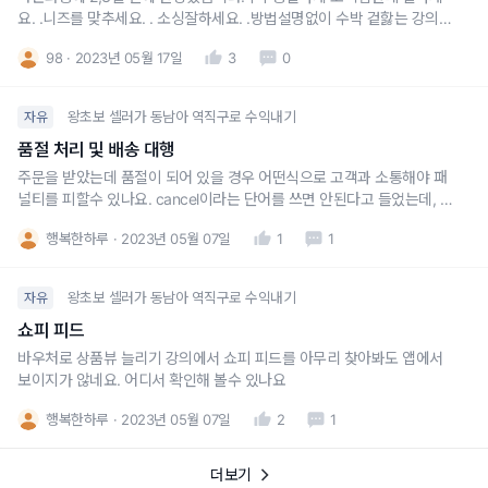
요. .니즈를 맞추세요. . 소싱잘하세요. .방법설명없이 수박 겉핧는 강의들
과는 차원이 다릅니다.6하원칙에 따른 해결점과 예시. .그리고 방법제시
98
2023년 05월 17일
3
0
까지. .정말 감사하게 보고. . 지금부터. .어쩔수없는거만 미리캔버스쓰고.
.선생님 방법대로 해보겠습니다.완전추쳔합니다.
왕초보 셀러가 동남아 역직구로 수익내기
자유
품절 처리 및 배송 대행
주문을 받았는데 품절이 되어 있을 경우 어떤식으로 고객과 소통해야 패
널티를 피할수 있나요. cancel이라는 단어를 쓰면 안된다고 들었는데, 고
객에게 cance1해도 되겠냐고 메세지를 보내야 하나요? 강의 내용이 약간
행복한하루
2023년 05월 07일
1
1
빠진 내용이 많은 듯 합니다.배송대행지를 쓸 경우 포장 규격에 대해 대충
유리한대로 포장을 하다보니 훨씬 많은 비용을 지불할 문제는 있지않나
왕초보 셀러가 동남아 역직구로 수익내기
자유
쇼피 피드
바우처로 상품뷰 늘리기 강의에서 쇼피 피드를 아무리 찾아봐도 앱에서
보이지가 않네요. 어디서 확인해 볼수 있나요
행복한하루
2023년 05월 07일
2
1
더보기