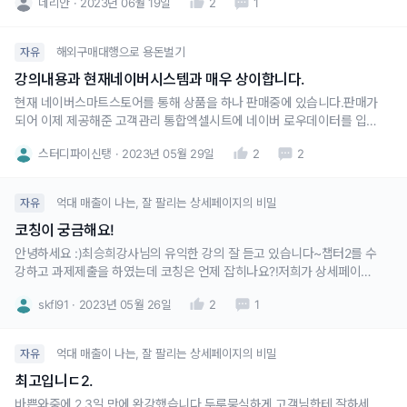
네리안
2023년 06월 19일
2
1
해외구매대행으로 용돈벌기
자유
강의내용과 현재네이버시스템과 매우 상이합니다.
현재 네이버스마트스토어를 통해 상품을 하나 판매중에 있습니다.판매가
되어 이제 제공해준 고객관리 통합엑셀시트에 네이버 로우데이터를 입히
는 과정에 있는데 네이버측의 로우데이터 열의 순서가 변경되었는지 내용
스터디파이신탱
2023년 05월 29일
2
2
이 하나도 맞지 않습니다.현재 사용할 수 있는 엑셀시트를 제공할 수 있는
지 궁금합니다.이 내용은 스터디파이쪽에도 문의하겠습니다.빠른 답변 부
탁드립니다.
억대 매출이 나는, 잘 팔리는 상세페이지의 비밀
자유
코칭이 궁금해요!
안녕하세요 :)최승희강사님의 유익한 강의 잘 듣고 있습니다~챕터2를 수
강하고 과제제출을 하였는데 코칭은 언제 잡히나요?!저희가 상세페이지
리뉴얼 작업을 하고 있는데 상세페이지를 보내드리면 조언을 해 주시는
skfl91
2023년 05월 26일
2
1
방식인가요? 궁금합니다~
억대 매출이 나는, 잘 팔리는 상세페이지의 비밀
자유
최고입니ㄷ2.
바쁜와중에 2,3일 만에 완강했습니다.두루뭉실하게 고객님한테 잘하세