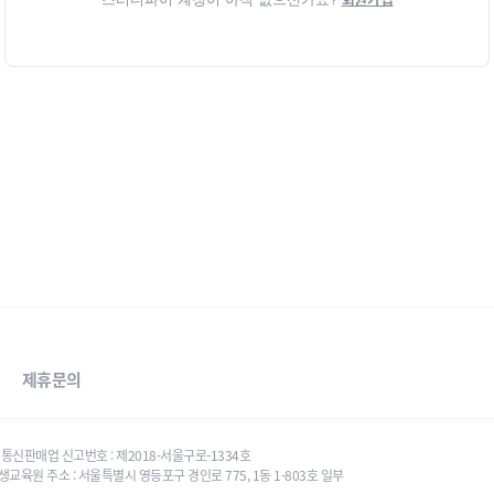
제휴문의
태우 통신판매업 신고번호 : 제2018-서울구로-1334호
생교육원 주소 : 서울특별시 영등포구 경인로 775, 1동 1-803호 일부