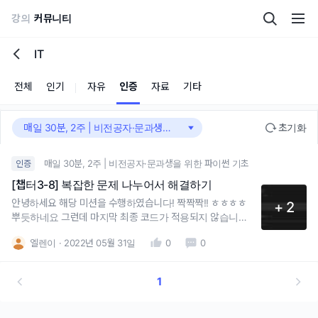
강의
커뮤니티
IT
전체
인기
자유
인증
자료
기타
매일 30분, 2주 | 비전공자·문과생을 위한 파이썬 기초
초기화
매일 30분, 2주 | 비전공자·문과생을 위한 파이썬 기초
인증
[챕터3-8] 복잡한 문제 나누어서 해결하기
안녕하세요 해당 미션을 수행하였습니다! 짝짝짝!! ㅎㅎㅎㅎ
+ 2
뿌듯하네요 그런데 마지막 최종 코드가 적용되지 않습니다. st
ackflow에 찾아봐도 inst, not defined name에 대한 명확한
엘렌이
2022년 05월 31일
0
0
해답을 얻지 못했어요. 해당 오류의 이유가 굉장히 넓은 것 같
더라구요. 왜그럴까요...? ㅠ
1