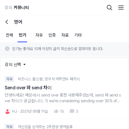
강의
커뮤니티
영어
전체
인기
자유
인증
자료
기타
인기는 좋아요 10개 이상의 글이 최신순으로 업데이트 됩니다.
강의 선택
비즈니스 올인원, 방구석 어학연수 패키지
자유
Send over 와 send 차이
안녕하세요! 예문에서 send over 표현 사용해주셨는데, send 와 send o
ver 차이가 궁금합니다. 1) we're considering sending over 30% of th
e service fee ... 2) I'm sending over the document. 두 문장에서 모두
HJ
2021년 09월 11일
15
3
send 만 사용하면 안되는걸까요?
자신감을 심어주는 2주완성 영어발표
자유