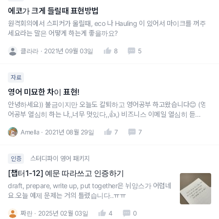
에코가 크게 들릴때 표현방법
원격회의에서 스피커가 울릴때, eco 나 Hauling 이 있어서 마이크를 꺼주
세요라는 말은 어떻게 하는게 좋을까요?
클라라
2021년 09월 03일
8
5
자료
영어 미묘한 차이 표현!
안녕하세요)) 불금이지만 오늘도 칼퇴하고 영어공부 하고왔습니다😊 (영
어공부 열심히 하는 나,,너무 멋있다,,👍,) 비즈니스 이메일 열심히 듣고있
는데, 작은 표현 변화로도 의미가 엄청 달라지는 부분이 많더라구요! 그래
Amella
2021년 08월 29일
7
7
서 표현에 따른 뉘앙스 차이 좀 알아봤습니다😌 혼자 인터넷 강의 들으면
서 공부하다보니까헤이해지지 않으려고 더 열심히 찾고 공부하게 되는 것
같네
스터디파이 영어 패키지
인증
[챕터1-12] 예문 따라쓰고 인증하기
draft, prepare, write up, put together은 뉘앙스가 어렵네
요.오늘 예제 문제는 거의 틀렸습니다..ㅠㅠ
짜란
2025년 02월 03일
4
0