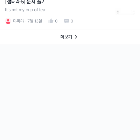
[챕터4-5] 문제 풀기
It's not my cup of tea
먀먀먀
7월 13일
0
0
더보기