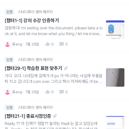
스터디파이 영어 패키지
인증
[챕터1-1] 강의 수강 인증하기
검토하다! i'm seding over the document. please take a lo
ok at it, and let me know what you thing / let me know if
everything looks good!did you have a chance to look ov
휴eng
7월 26일
0
0
er the proposal I sent you last nigh
스터디파이 영어 패키지
인증
[챕터29-1] 학습한 표현 맞추기
가다. 오다. 너네집에 갈께가 i'll go 가 아니라는 사실에 무릎을
탁 치고 갑니다.i'll com over 그리고 택시 아저씨께도 i'll be ri
ght there !! 을 활용할 수 있을 것 같아서 좋았어요.특히나, 1
휴eng
7월 26일
0
0
0분준다. 에서 I give you 10 minutes, tops. 배우자에게도
회사에서 팀원들에게도 자주 써먹을 수 있는 말! 잘
스터디파이 영어 패키지
인증
[챕터21-1] 종료시점인증
Really ?? 아 진짜?? 정말?? 놀라는 Reall 는 알고 있었는데