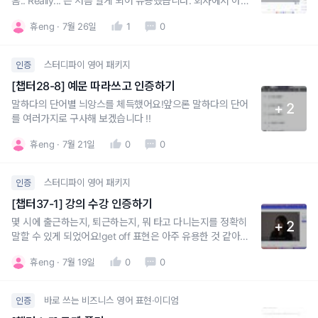
흠.. Really... 는 처음 알게 되어 유용했습니다. 회사에서 아주
많이 써먹을 수 있을 것 같아요.are you serious? seriously
휴eng
7월 26일
1
0
도 자주 써보고친구들과 for real 도 많이 써보겠습니다.
스터디파이 영어 패키지
인증
[챕터28-8] 예문 따라쓰고 인증하기
말하다의 단어별 늬앙스를 체득했어요!앞으론 말하다의 단어
+ 2
를 여러가지로 구사해 보겠습니다 !!
휴eng
7월 21일
0
0
스터디파이 영어 패키지
인증
[챕터37-1] 강의 수강 인증하기
몇 시에 출근하는지, 퇴근하는지, 뭐 타고 다니는지를 정확히
+ 2
말할 수 있게 되었어요!get off 표현은 아주 유용한 것 같아요.
잘 활용하겠습니당.
휴eng
7월 19일
0
0
바로 쓰는 비즈니스 영어 표현·이디엄
인증