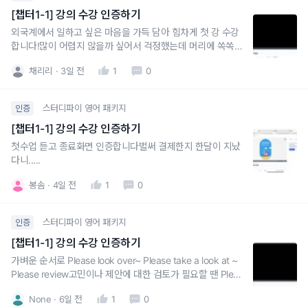
[챕터1-1] 강의 수강 인증하기
외국계에서 일하고 싶은 마음을 가득 담아 힘차게 첫 강 수강
합니다!많이 어렵지 않을까 싶어서 걱정했는데 머리에 쏙쏙
들어오도록 설명해주셔서 좋아요
채리리
3일 전
1
0
스터디파이 영어 패키지
인증
[챕터1-1] 강의 수강 인증하기
첫수업 듣고 종료화면 인증합니다벌써 결제한지 한달이 지났
다니.....
봉솜
4일 전
1
0
스터디파이 영어 패키지
인증
[챕터1-1] 강의 수강 인증하기
가벼운 순서로 Please look over~ Please take a look at ~
Please review고민이나 제안에 대한 검토가 필요할 땐 Pleas
e consider~~정중한 표현은 would/can/could/let me kno
None
6일 전
1
0
w 사용