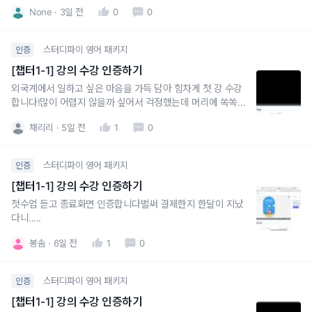
None
3일 전
0
0
스터디파이 영어 패키지
인증
[챕터1-1] 강의 수강 인증하기
외국계에서 일하고 싶은 마음을 가득 담아 힘차게 첫 강 수강
합니다!많이 어렵지 않을까 싶어서 걱정했는데 머리에 쏙쏙
들어오도록 설명해주셔서 좋아요
채리리
5일 전
1
0
스터디파이 영어 패키지
인증
[챕터1-1] 강의 수강 인증하기
첫수업 듣고 종료화면 인증합니다벌써 결제한지 한달이 지났
다니.....
봉솜
6일 전
1
0
스터디파이 영어 패키지
인증
[챕터1-1] 강의 수강 인증하기