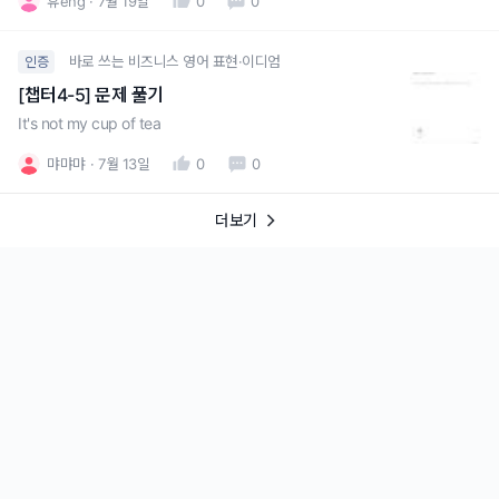
휴eng
7월 19일
0
0
바로 쓰는 비즈니스 영어 표현·이디엄
인증
[챕터4-5] 문제 풀기
It's not my cup of tea
먀먀먀
7월 13일
0
0
더보기