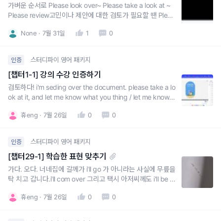
가벼운 순서로 Please look over~ Please take a look at ~
Please review고민이나 제안에 대한 검토가 필요할 땐 Pleas
e consider~~정중한 표현은 would/can/could/let me kno
None
7월 31일
1
0
w 사용
스터디파이 영어 패키지
인증
[챕터1-1] 강의 수강 인증하기
검토하다! i'm seding over the document. please take a lo
ok at it, and let me know what you thing / let me know if
everything looks good!did you have a chance to look ov
휴eng
7월 26일
0
0
er the proposal I sent you last nigh
스터디파이 영어 패키지
인증
[챕터29-1] 학습한 표현 맞추기
가다. 오다. 너네집에 갈께가 i'll go 가 아니라는 사실에 무릎을
탁 치고 갑니다.i'll com over 그리고 택시 아저씨께도 i'll be ri
ght there !! 을 활용할 수 있을 것 같아서 좋았어요.특히나, 1
휴eng
7월 26일
0
0
0분준다. 에서 I give you 10 minutes, tops. 배우자에게도
회사에서 팀원들에게도 자주 써먹을 수 있는 말! 잘