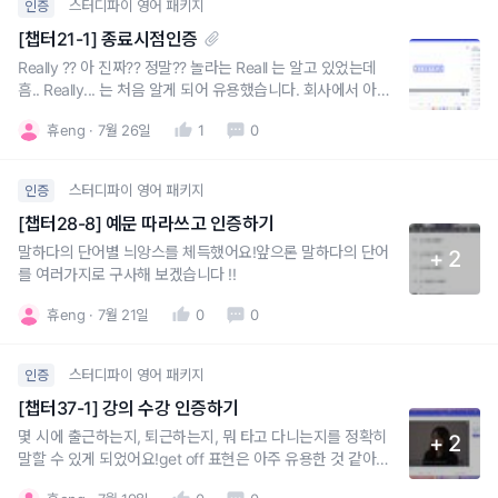
스터디파이 영어 패키지
인증
[챕터21-1] 종료시점인증
Really ?? 아 진짜?? 정말?? 놀라는 Reall 는 알고 있었는데
흠.. Really... 는 처음 알게 되어 유용했습니다. 회사에서 아주
많이 써먹을 수 있을 것 같아요.are you serious? seriously
휴eng
7월 26일
1
0
도 자주 써보고친구들과 for real 도 많이 써보겠습니다.
스터디파이 영어 패키지
인증
[챕터28-8] 예문 따라쓰고 인증하기
말하다의 단어별 늬앙스를 체득했어요!앞으론 말하다의 단어
+ 2
를 여러가지로 구사해 보겠습니다 !!
휴eng
7월 21일
0
0
스터디파이 영어 패키지
인증
[챕터37-1] 강의 수강 인증하기
몇 시에 출근하는지, 퇴근하는지, 뭐 타고 다니는지를 정확히
+ 2
말할 수 있게 되었어요!get off 표현은 아주 유용한 것 같아요.
잘 활용하겠습니당.