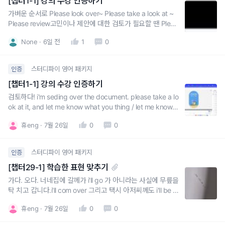
[챕터1-1] 강의 수강 인증하기
가벼운 순서로 Please look over~ Please take a look at ~
Please review고민이나 제안에 대한 검토가 필요할 땐 Pleas
e consider~~정중한 표현은 would/can/could/let me kno
None
6일 전
1
0
w 사용
스터디파이 영어 패키지
인증
[챕터1-1] 강의 수강 인증하기
검토하다! i'm seding over the document. please take a lo
ok at it, and let me know what you thing / let me know if
everything looks good!did you have a chance to look ov
휴eng
7월 26일
0
0
er the proposal I sent you last nigh
스터디파이 영어 패키지
인증
[챕터29-1] 학습한 표현 맞추기
가다. 오다. 너네집에 갈께가 i'll go 가 아니라는 사실에 무릎을
탁 치고 갑니다.i'll com over 그리고 택시 아저씨께도 i'll be ri
ght there !! 을 활용할 수 있을 것 같아서 좋았어요.특히나, 1
휴eng
7월 26일
0
0
0분준다. 에서 I give you 10 minutes, tops. 배우자에게도
회사에서 팀원들에게도 자주 써먹을 수 있는 말! 잘