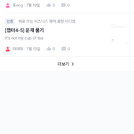
잘 활용하겠습니당.
휴eng
7월 19일
0
0
바로 쓰는 비즈니스 영어 표현·이디엄
인증
[챕터4-5] 문제 풀기
It's not my cup of tea
먀먀먀
7월 13일
0
0
더보기