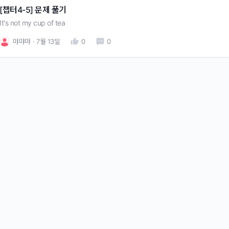
[챕터4-5] 문제 풀기
It's not my cup of tea
먀먀먀
7월 13일
0
0