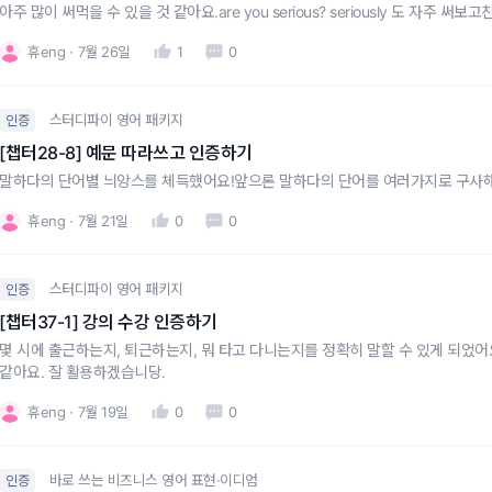
아주 많이 써먹을 수 있을 것 같아요.are you serious? seriously 도 자주 써보고
니다.
휴eng
7월 26일
1
0
스터디파이 영어 패키지
인증
[챕터28-8] 예문 따라쓰고 인증하기
말하다의 단어별 늬앙스를 체득했어요!앞으론 말하다의 단어를 여러가지로 구사해 
휴eng
7월 21일
0
0
스터디파이 영어 패키지
인증
[챕터37-1] 강의 수강 인증하기
몇 시에 출근하는지, 퇴근하는지, 뭐 타고 다니는지를 정확히 말할 수 있게 되었어요!
같아요. 잘 활용하겠습니당.
휴eng
7월 19일
0
0
바로 쓰는 비즈니스 영어 표현·이디엄
인증