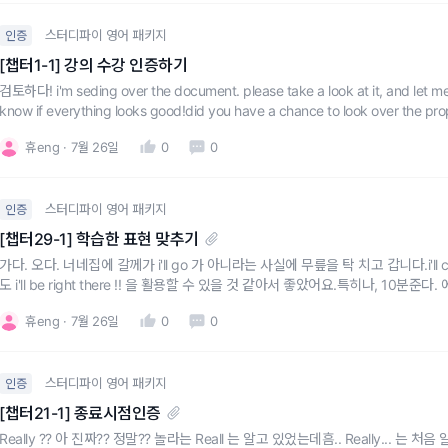
스터디파이 영어 패키지
인증
[챕터1-1] 강의 수강 인증하기
검토하다! i'm seding over the document. please take a look at it, and let me
know if everything looks good!did you have a chance to look over the prop
휴eng
7월 26일
0
0
스터디파이 영어 패키지
인증
[챕터29-1] 학습한 표현 맞추기
가다. 오다. 너네집에 갈께가 i'll go 가 아니라는 사실에 무릎을 탁 치고 갑니다.i'll
도 i'll be right there !! 을 활용할 수 있을 것 같아서 좋았어요.특히나, 10분준다. 에서 I
s. 배우자에게도 회사에서 팀원들에게도 자주 써먹을 수 있는 말! 잘
휴eng
7월 26일
0
0
스터디파이 영어 패키지
인증
[챕터21-1] 종료시점인증
Really ?? 아 진짜?? 정말?? 놀라는 Reall 는 알고 있었는데흠.. Really... 