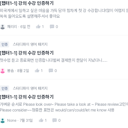
[챕터1-1] 강의 수강 인증하기
외국계에서 일하고 싶은 마음을 가득 담아 힘차게 첫 강 수강합니다!많이 어렵지
쏙쏙 들어오도록 설명해주셔서 좋아요
채리리
6일 전
1
0
스터디파이 영어 패키지
인증
[챕터1-1] 강의 수강 인증하기
첫수업 듣고 종료화면 인증합니다벌써 결제한지 한달이 지났다니.....
봉솜
8월 2일
1
0
스터디파이 영어 패키지
인증
[챕터1-1] 강의 수강 인증하기
가벼운 순서로 Please look over~ Please take a look at ~ Please review고민이나 제안에 대한 검토가 필요할 땐
Please consider~~정중한 표현은 would/can/could/let me know 사용
None
7월 31일
1
0