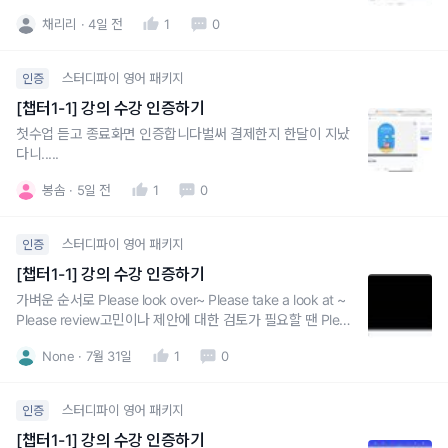
들어오도록 설명해주셔서 좋아요
채리리
4일 전
1
0
스터디파이 영어 패키지
인증
[챕터1-1] 강의 수강 인증하기
첫수업 듣고 종료화면 인증합니다벌써 결제한지 한달이 지났
다니.....
봉솜
5일 전
1
0
스터디파이 영어 패키지
인증
[챕터1-1] 강의 수강 인증하기
가벼운 순서로 Please look over~ Please take a look at ~
Please review고민이나 제안에 대한 검토가 필요할 땐 Pleas
e consider~~정중한 표현은 would/can/could/let me kno
None
7월 31일
1
0
w 사용
스터디파이 영어 패키지
인증
[챕터1-1] 강의 수강 인증하기