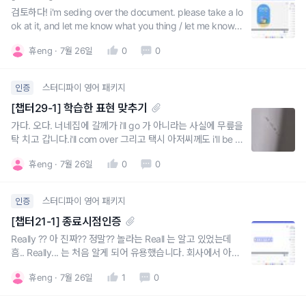
검토하다! i'm seding over the document. please take a lo
ok at it, and let me know what you thing / let me know if
everything looks good!did you have a chance to look ov
휴eng
7월 26일
0
0
er the proposal I sent you last nigh
스터디파이 영어 패키지
인증
[챕터29-1] 학습한 표현 맞추기
가다. 오다. 너네집에 갈께가 i'll go 가 아니라는 사실에 무릎을
탁 치고 갑니다.i'll com over 그리고 택시 아저씨께도 i'll be ri
ght there !! 을 활용할 수 있을 것 같아서 좋았어요.특히나, 1
휴eng
7월 26일
0
0
0분준다. 에서 I give you 10 minutes, tops. 배우자에게도
회사에서 팀원들에게도 자주 써먹을 수 있는 말! 잘
스터디파이 영어 패키지
인증
[챕터21-1] 종료시점인증
Really ?? 아 진짜?? 정말?? 놀라는 Reall 는 알고 있었는데
흠.. Really... 는 처음 알게 되어 유용했습니다. 회사에서 아주
많이 써먹을 수 있을 것 같아요.are you serious? seriously
휴eng
7월 26일
1
0
도 자주 써보고친구들과 for real 도 많이 써보겠습니다.