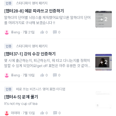
스터디파이 영어 패키지
인증
[챕터28-8] 예문 따라쓰고 인증하기
말하다의 단어별 늬앙스를 체득했어요!앞으론 말하다의 단어
+ 2
를 여러가지로 구사해 보겠습니다 !!
휴eng
7월 21일
0
0
스터디파이 영어 패키지
인증
[챕터37-1] 강의 수강 인증하기
몇 시에 출근하는지, 퇴근하는지, 뭐 타고 다니는지를 정확히
+ 2
말할 수 있게 되었어요!get off 표현은 아주 유용한 것 같아요.
잘 활용하겠습니당.
휴eng
7월 19일
0
0
바로 쓰는 비즈니스 영어 표현·이디엄
인증
[챕터4-5] 문제 풀기
It's not my cup of tea
먀먀먀
7월 13일
0
0