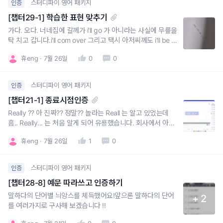
스터디파이 영어 패키지
인증
[챕터29-1] 학습한 표현 맞추기
가다. 오다. 너네집에 갈께가 i'll go 가 아니라는 사실에 무릎을
탁 치고 갑니다.i'll com over 그리고 택시 아저씨께도 i'll be ri
ght there !! 을 활용할 수 있을 것 같아서 좋았어요.특히나, 1
휴eng
7월 26일
0
0
0분준다. 에서 I give you 10 minutes, tops. 배우자에게도
회사에서 팀원들에게도 자주 써먹을 수 있는 말! 잘
스터디파이 영어 패키지
인증
[챕터21-1] 종료시점인증
Really ?? 아 진짜?? 정말?? 놀라는 Reall 는 알고 있었는데
흠.. Really... 는 처음 알게 되어 유용했습니다. 회사에서 아주
많이 써먹을 수 있을 것 같아요.are you serious? seriously
휴eng
7월 26일
1
0
도 자주 써보고친구들과 for real 도 많이 써보겠습니다.
스터디파이 영어 패키지
인증
[챕터28-8] 예문 따라쓰고 인증하기
말하다의 단어별 늬앙스를 체득했어요!앞으론 말하다의 단어
+ 2
를 여러가지로 구사해 보겠습니다 !!