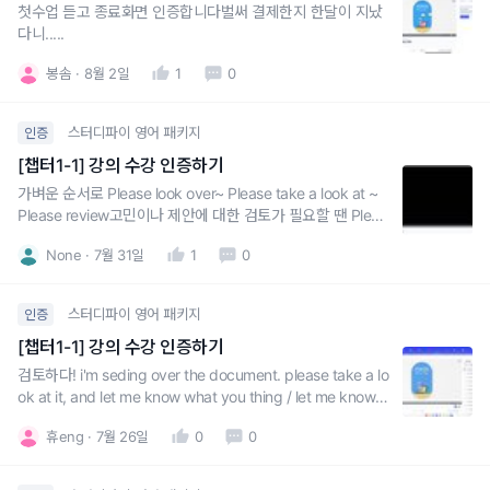
첫수업 듣고 종료화면 인증합니다벌써 결제한지 한달이 지났
다니.....
봉솜
8월 2일
1
0
스터디파이 영어 패키지
인증
[챕터1-1] 강의 수강 인증하기
가벼운 순서로 Please look over~ Please take a look at ~
Please review고민이나 제안에 대한 검토가 필요할 땐 Pleas
e consider~~정중한 표현은 would/can/could/let me kno
None
7월 31일
1
0
w 사용
스터디파이 영어 패키지
인증
[챕터1-1] 강의 수강 인증하기
검토하다! i'm seding over the document. please take a lo
ok at it, and let me know what you thing / let me know if
everything looks good!did you have a chance to look ov
휴eng
7월 26일
0
0
er the proposal I sent you last nigh