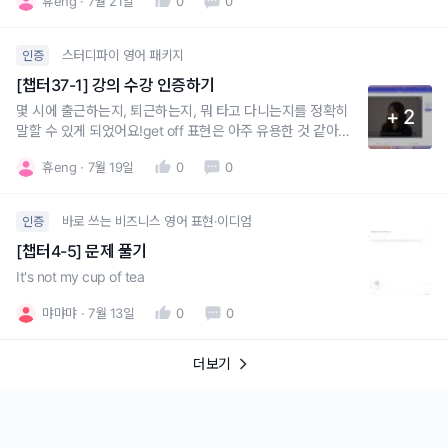
휴eng
7월 21일
0
0
스터디파이 영어 패키지
인증
[챕터37-1] 강의 수강 인증하기
몇 시에 출근하는지, 퇴근하는지, 뭐 타고 다니는지를 정확히
+ 2
말할 수 있게 되었어요!get off 표현은 아주 유용한 것 같아요.
잘 활용하겠습니당.
휴eng
7월 19일
0
0
바로 쓰는 비즈니스 영어 표현·이디엄
인증
[챕터4-5] 문제 풀기
It's not my cup of tea
먀먀먀
7월 13일
0
0
더보기