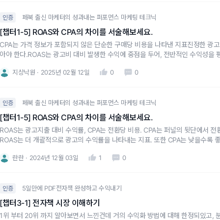
페북 출신 마케터의 성과내는 퍼포먼스 마케팅 테크닉
인증
[챕터1-5] ROAS와 CPA의 차이를 서술해보세요.
CPA는 가격 정보가 포함되지 않은 단순한 구매당 비용을 나타낸 지표진정한 광고 
아야 한다.ROAS는 광고비 대비 발생한 수익에 중점을 두어, 전반적인 수익성을 
중점을 두어, 비용 효율성을 평가합니다.ROAS는 광고 캠페인이 얼마나 많은 매
지상낙원
2025년 02월 12일
0
0
극대화가 목표일 때
페북 출신 마케터의 성과내는 퍼포먼스 마케팅 테크닉
인증
[챕터1-5] ROAS와 CPA의 차이를 서술해보세요.
ROAS는 광고지출 대비 수익률, CPA는 전환당 비용. CPA는 퍼널의 뒷단에서 
ROAS는 더 개괄적으로 광고의 수익률을 나타내는 지표. 또한 CPA는 낮을수록 좋
란란
2024년 12월 03일
1
0
5일만에 PDF전자책 완성하고 수익내기
인증
[챕터3-1] 전자책 시장 이해하기
1위 부터 20위 까지 알아보면서 느낀건데 거의 수익화 방법에 대해 한정되있고, 