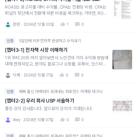
ROAS는 광고지출 대비 수익률, CPA는 전환당 비용. CPA는
퍼널의 뒷단에서 전환에 따른 비용을 체크하는 거라면, ROAS
는 더 개괄적으로 광고의 수익률을 나타내는 지표. 또한 CPA
란란
2024년 12월 03일
1
0
는 낮을수록 좋지만 ROAS는 높을수록 좋다.
5일만에 PDF전자책 완성하고 수익내기
인증
[챕터3-1] 전자책 시장 이해하기
1위 부터 20위 까지 알아보면서 느낀건데 거의 수익화 방법에
대해 한정되있고, 분야도 블로그나 쇼핑몰, 유튜브, 인스타그
램이 많았던거 같아요. 사람들 관심사도 그렇게 폭이 넓은 것
이재
2024년 10월 17일
0
0
같지는 안아요.
페북 출신 마케터의 성과내는 퍼포먼스 마케팅 테크닉
인증
[챕터2-2] 우리 회사 USP 서술하기
좋은 강의 감사합니다. 앞으로의 강의가 기대됩니다.
lilieij
2024년 10월 07일
0
0
페북 출신 마케터의 성과내는 퍼포먼스 마케팅 테크닉
인증