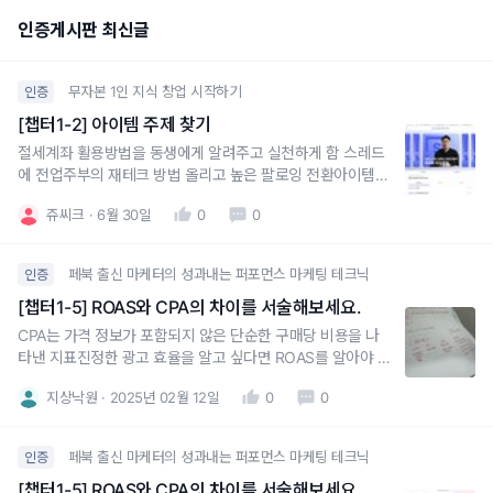
인증게시판 최신글
무자본 1인 지식 창업 시작하기
인증
[챕터1-2] 아이템 주제 찾기
절세계좌 활용방법을 동생에게 알려주고 실천하게 함 스레드
에 전업주부의 재테크 방법 올리고 높은 팔로잉 전환아이템전
업주부의 재테크
쥬씨크
6월 30일
0
0
페북 출신 마케터의 성과내는 퍼포먼스 마케팅 테크닉
인증
[챕터1-5] ROAS와 CPA의 차이를 서술해보세요.
CPA는 가격 정보가 포함되지 않은 단순한 구매당 비용을 나
타낸 지표진정한 광고 효율을 알고 싶다면 ROAS를 알아야 한
다.ROAS는 광고비 대비 발생한 수익에 중점을 두어, 전반적
지상낙원
2025년 02월 12일
0
0
인 수익성을 평가합니다.CPA는 전환당 비용에 중점을 두어,
비용 효율성을 평가합니다.ROAS는 광고 캠페인이 얼마나 많
은 매출을 올렸는지를 보여주므로, 수익 극대화가 목표일 때
페북 출신 마케터의 성과내는 퍼포먼스 마케팅 테크닉
인증
[챕터1-5] ROAS와 CPA의 차이를 서술해보세요.