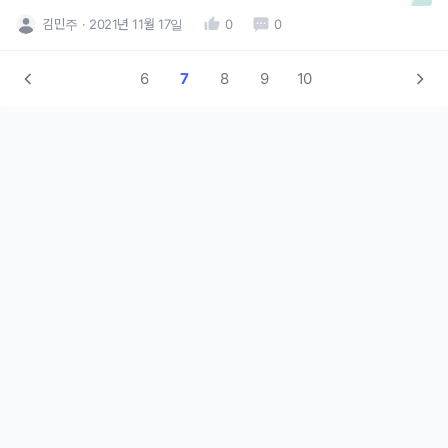
는 오늘보다 조금 나은 회사 생활을 위해서하루 한 문장씩 나
김민주
2021년 11월 17일
0
0
를 균형있게 돌아볼 수 있는 질문, 그 아래 짧은 글들을 소개하
고자 합니다.한줄씩 점검해볼 수 있다는 것이, 이 책을 읽을만
한 가치가 있다고 생각을 하게 되었습니다.귀한 강의 감사합
6
7
8
9
10
니다