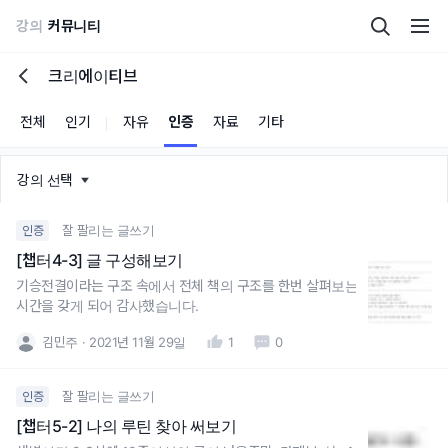
강의
커뮤니티
크리에이티브
전체
인기
자유
인증
자료
기타
강의 선택
잘 팔리는 글쓰기
인증
[챕터4-3] 글 구성해보기
기승전결이라는 구조 속에서 전체 책의 구조를 한번 살펴보는
시간을 갖게 되어 감사했습니다.
김민주
2021년 11월 29일
1
0
잘 팔리는 글쓰기
인증
[챕터5-2] 나의 루틴 찾아 써보기