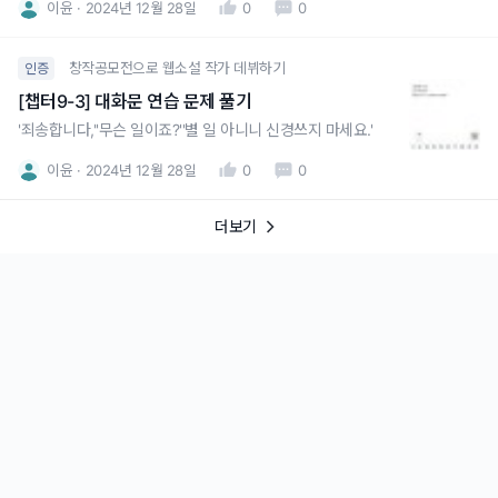
이윤
2024년 12월 28일
0
0
창작공모전으로 웹소설 작가 데뷔하기
인증
[챕터9-3] 대화문 연습 문제 풀기
'죄송합니다,''무슨 일이죠?''별 일 아니니 신경쓰지 마세요.'
이윤
2024년 12월 28일
0
0
더보기