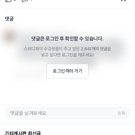
댓글
태정태세비욘세 · 2021년 11월 01일
댓글은 로그인 후 확인할 수 있습니다.
브러쉬에 따라 진짜 느낌이 확확 달라지는 것 같애요!! 
스터디파이 수강생들이 주고 받은
2,641개의 댓글
을
떡볶이님 그림 보고 글 읽기도 전에 리정님이라 생각했
보고 싶다면 로그인을 해주세요!
는데 맞았어요><!!ㅋㅋ 옷 주름 표현을 너무 잘하셔서 
깜놀!! 멋지세용!!🥰👍♥️
로그인하러 가기
2
답글 쓰기
등록
기타게시판 최신글