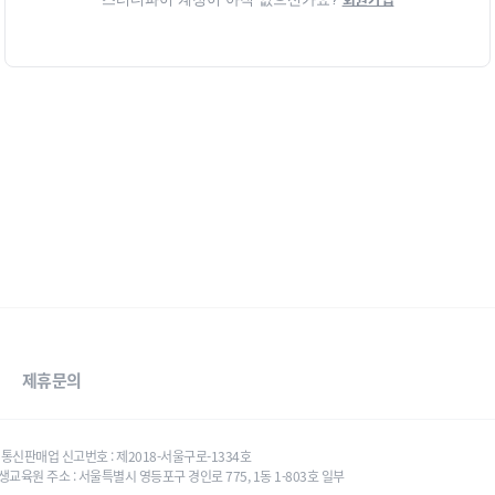
제휴문의
태우 통신판매업 신고번호 : 제2018-서울구로-1334호
생교육원 주소 : 서울특별시 영등포구 경인로 775, 1동 1-803호 일부