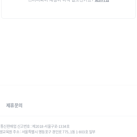
제휴문의
태우 통신판매업 신고번호 : 제2018-서울구로-1334호
생교육원 주소 : 서울특별시 영등포구 경인로 775, 1동 1-803호 일부