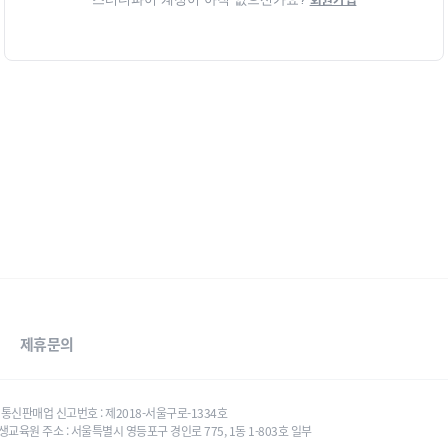
제휴문의
태우 통신판매업 신고번호 : 제2018-서울구로-1334호
생교육원 주소 : 서울특별시 영등포구 경인로 775, 1동 1-803호 일부