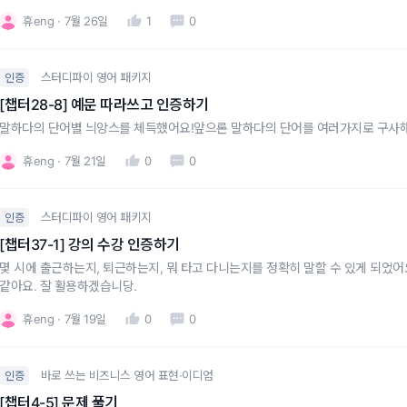
니다.
휴eng
7월 26일
1
0
스터디파이 영어 패키지
인증
[챕터28-8] 예문 따라쓰고 인증하기
말하다의 단어별 늬앙스를 체득했어요!앞으론 말하다의 단어를 여러가지로 구사해 
휴eng
7월 21일
0
0
스터디파이 영어 패키지
인증
[챕터37-1] 강의 수강 인증하기
몇 시에 출근하는지, 퇴근하는지, 뭐 타고 다니는지를 정확히 말할 수 있게 되었어요!
같아요. 잘 활용하겠습니당.
휴eng
7월 19일
0
0
바로 쓰는 비즈니스 영어 표현·이디엄
인증
[챕터4-5] 문제 풀기