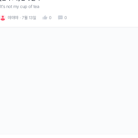
It's not my cup of tea
먀먀먀
7월 13일
0
0