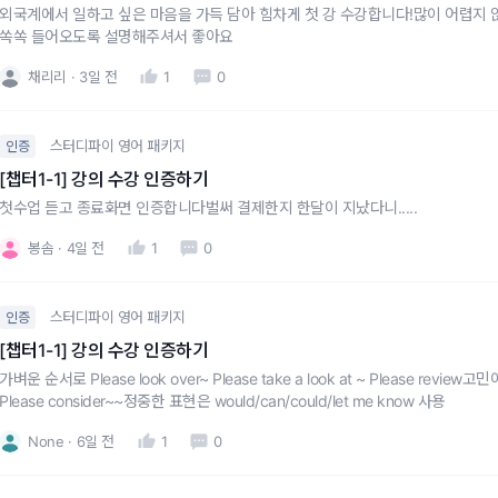
외국계에서 일하고 싶은 마음을 가득 담아 힘차게 첫 강 수강합니다!많이 어렵지
쏙쏙 들어오도록 설명해주셔서 좋아요
채리리
3일 전
1
0
스터디파이 영어 패키지
인증
[챕터1-1] 강의 수강 인증하기
첫수업 듣고 종료화면 인증합니다벌써 결제한지 한달이 지났다니.....
봉솜
4일 전
1
0
스터디파이 영어 패키지
인증
[챕터1-1] 강의 수강 인증하기
가벼운 순서로 Please look over~ Please take a look at ~ Please review고민이나 제안에 대한 검토가 필요할 땐
Please consider~~정중한 표현은 would/can/could/let me know 사용
None
6일 전
1
0