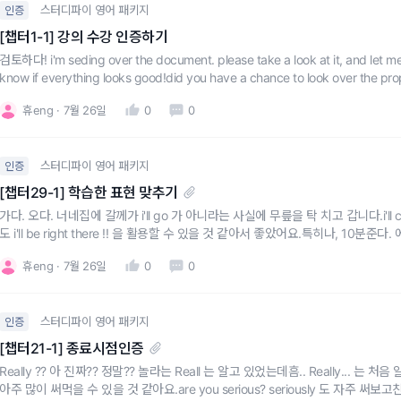
스터디파이 영어 패키지
인증
[챕터1-1] 강의 수강 인증하기
검토하다! i'm seding over the document. please take a look at it, and let me
know if everything looks good!did you have a chance to look over the prop
휴eng
7월 26일
0
0
스터디파이 영어 패키지
인증
[챕터29-1] 학습한 표현 맞추기
가다. 오다. 너네집에 갈께가 i'll go 가 아니라는 사실에 무릎을 탁 치고 갑니다.i'll
도 i'll be right there !! 을 활용할 수 있을 것 같아서 좋았어요.특히나, 10분준다. 에서 I
s. 배우자에게도 회사에서 팀원들에게도 자주 써먹을 수 있는 말! 잘
휴eng
7월 26일
0
0
스터디파이 영어 패키지
인증
[챕터21-1] 종료시점인증
Really ?? 아 진짜?? 정말?? 놀라는 Reall 는 알고 있었는데흠.. Really... 
아주 많이 써먹을 수 있을 것 같아요.are you serious? seriously 도 자주 써보고