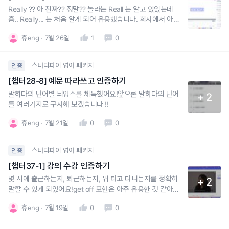
Really ?? 아 진짜?? 정말?? 놀라는 Reall 는 알고 있었는데
흠.. Really... 는 처음 알게 되어 유용했습니다. 회사에서 아주
많이 써먹을 수 있을 것 같아요.are you serious? seriously
휴eng
7월 26일
1
0
도 자주 써보고친구들과 for real 도 많이 써보겠습니다.
스터디파이 영어 패키지
인증
[챕터28-8] 예문 따라쓰고 인증하기
말하다의 단어별 늬앙스를 체득했어요!앞으론 말하다의 단어
+ 2
를 여러가지로 구사해 보겠습니다 !!
휴eng
7월 21일
0
0
스터디파이 영어 패키지
인증
[챕터37-1] 강의 수강 인증하기
몇 시에 출근하는지, 퇴근하는지, 뭐 타고 다니는지를 정확히
+ 2
말할 수 있게 되었어요!get off 표현은 아주 유용한 것 같아요.
잘 활용하겠습니당.
휴eng
7월 19일
0
0