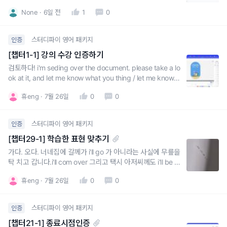
e consider~~정중한 표현은 would/can/could/let me kno
None
6일 전
1
0
w 사용
스터디파이 영어 패키지
인증
[챕터1-1] 강의 수강 인증하기
검토하다! i'm seding over the document. please take a lo
ok at it, and let me know what you thing / let me know if
everything looks good!did you have a chance to look ov
휴eng
7월 26일
0
0
er the proposal I sent you last nigh
스터디파이 영어 패키지
인증
[챕터29-1] 학습한 표현 맞추기
가다. 오다. 너네집에 갈께가 i'll go 가 아니라는 사실에 무릎을
탁 치고 갑니다.i'll com over 그리고 택시 아저씨께도 i'll be ri
ght there !! 을 활용할 수 있을 것 같아서 좋았어요.특히나, 1
휴eng
7월 26일
0
0
0분준다. 에서 I give you 10 minutes, tops. 배우자에게도
회사에서 팀원들에게도 자주 써먹을 수 있는 말! 잘
스터디파이 영어 패키지
인증
[챕터21-1] 종료시점인증