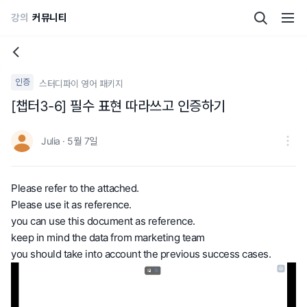
강의
커뮤니티
인증
스터디파이 영어 패키지
[챕터3-6] 필수 표현 따라쓰고 인증하기
Julia · 5월 7일
Please refer to the attached.
Please use it as reference.
you can use this document as reference.
keep in mind the data from marketing team
you should take into account the previous success cases.