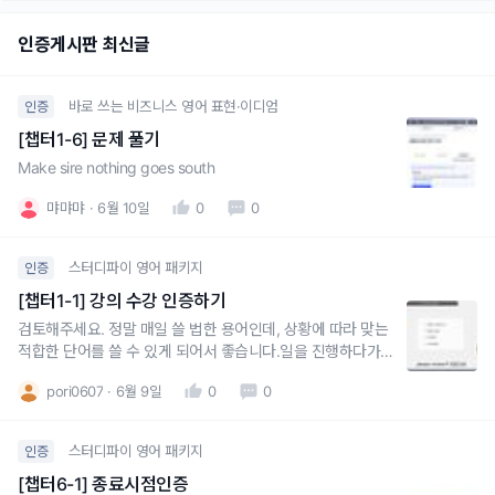
인증게시판 최신글
바로 쓰는 비즈니스 영어 표현·이디엄
인증
[챕터1-6] 문제 풀기
Make sire nothing goes south
먀먀먀
6월 10일
0
0
스터디파이 영어 패키지
인증
[챕터1-1] 강의 수강 인증하기
검토해주세요. 정말 매일 쓸 법한 용어인데, 상황에 따라 맞는
적합한 단어를 쓸 수 있게 되어서 좋습니다.일을 진행하다가
검토, 승인 받아야 하는 부분에서는 Tank a look at한번 쓱 검
pori0607
6월 9일
0
0
토 요청할때는 look up업체와의 계약 검토할때는 review고려
하고 있는 상황에서는 consider
스터디파이 영어 패키지
인증
[챕터6-1] 종료시점인증