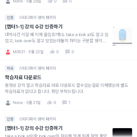
None
5월 29일
0
0
스터디파이 영어 패키지
인증
[챕터1-1] 강의 수강 인증하기
대박사건 이걸 왜 이제 들었죠?평소 take a look at도 알고 있
었고, look over도 알고 있었는데둘의 차이는 구분할 생각을
못 했어요.전치사 at과 over의 뉘앙스를 살려서 둘의 차이를
M0521
5월 22일
0
0
명확하게 구분해주시니까 좋네요!그밖에 오늘의 주요 표현 말
고도 추가로 알려주시는 표현도 엄청 도움이 됩니다!감사합니
다.
스터디파이 영어 패키지
자유
학습자료 다운로드
동영상 강의 말고 학습자료 따로 다운로드 할수있는걸로 이해했는데 별도
학습자료가 없다고 합니다. 확인 부탁드립니다.
None
5월 21일
0
1
스터디파이 영어 패키지
인증
[챕터1-1] 강의 수강 인증하기
take a look at이랑 look over의 차이를 알게 된게 정말 좋았