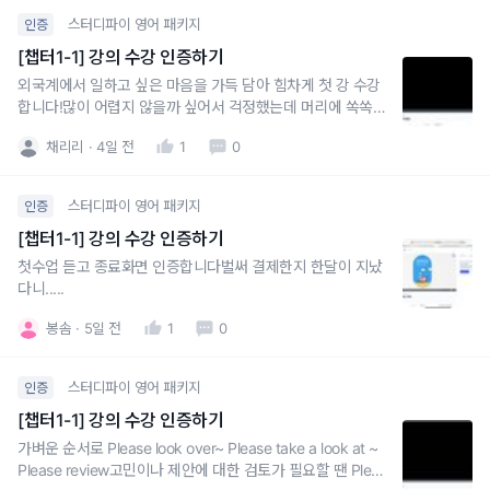
스터디파이 영어 패키지
인증
[챕터1-1] 강의 수강 인증하기
외국계에서 일하고 싶은 마음을 가득 담아 힘차게 첫 강 수강
합니다!많이 어렵지 않을까 싶어서 걱정했는데 머리에 쏙쏙
들어오도록 설명해주셔서 좋아요
채리리
4일 전
1
0
스터디파이 영어 패키지
인증
[챕터1-1] 강의 수강 인증하기
첫수업 듣고 종료화면 인증합니다벌써 결제한지 한달이 지났
다니.....
봉솜
5일 전
1
0
스터디파이 영어 패키지
인증
[챕터1-1] 강의 수강 인증하기
가벼운 순서로 Please look over~ Please take a look at ~
Please review고민이나 제안에 대한 검토가 필요할 땐 Pleas