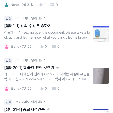
e consider~~정중한 표현은 would/can/could/let me kno
None
7월 31일
1
0
w 사용
스터디파이 영어 패키지
인증
[챕터1-1] 강의 수강 인증하기
검토하다! i'm seding over the document. please take a lo
ok at it, and let me know what you thing / let me know if
everything looks good!did you have a chance to look ov
휴eng
7월 26일
0
0
er the proposal I sent you last nigh
스터디파이 영어 패키지
인증
[챕터29-1] 학습한 표현 맞추기
가다. 오다. 너네집에 갈께가 i'll go 가 아니라는 사실에 무릎을
탁 치고 갑니다.i'll com over 그리고 택시 아저씨께도 i'll be ri
ght there !! 을 활용할 수 있을 것 같아서 좋았어요.특히나, 1
휴eng
7월 26일
0
0
0분준다. 에서 I give you 10 minutes, tops. 배우자에게도
회사에서 팀원들에게도 자주 써먹을 수 있는 말! 잘
스터디파이 영어 패키지
인증
[챕터21-1] 종료시점인증