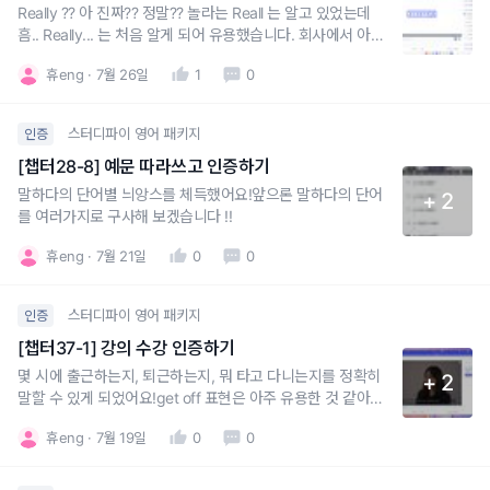
Really ?? 아 진짜?? 정말?? 놀라는 Reall 는 알고 있었는데
흠.. Really... 는 처음 알게 되어 유용했습니다. 회사에서 아주
많이 써먹을 수 있을 것 같아요.are you serious? seriously
휴eng
7월 26일
1
0
도 자주 써보고친구들과 for real 도 많이 써보겠습니다.
스터디파이 영어 패키지
인증
[챕터28-8] 예문 따라쓰고 인증하기
말하다의 단어별 늬앙스를 체득했어요!앞으론 말하다의 단어
+ 2
를 여러가지로 구사해 보겠습니다 !!
휴eng
7월 21일
0
0
스터디파이 영어 패키지
인증
[챕터37-1] 강의 수강 인증하기
몇 시에 출근하는지, 퇴근하는지, 뭐 타고 다니는지를 정확히
+ 2
말할 수 있게 되었어요!get off 표현은 아주 유용한 것 같아요.
잘 활용하겠습니당.
휴eng
7월 19일
0
0