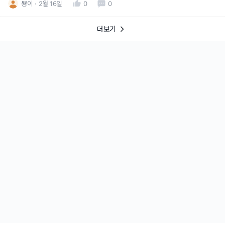
뿅이
2월 16일
0
0
더보기