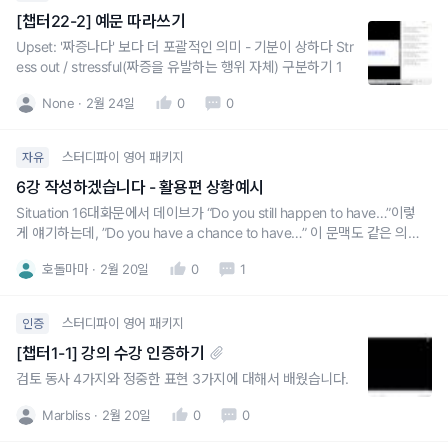
[챕터22-2] 예문 따라쓰기
Upset: '짜증나다' 보다 더 포괄적인 의미 - 기분이 상하다 Str
ess out / stressful(짜증을 유발하는 행위 자체) 구분하기 1
None
2월 24일
0
0
스터디파이 영어 패키지
자유
6강 작성하겠습니다 - 활용편 상황예시
Situation 16대화문에서 데이브가 “Do you still happen to have…”이렇
게 얘기하는데, ”Do you have a chance to have…” 이 문맥도 같은 의미
로 쓰여질 수 있나요?
호돌마마
2월 20일
0
1
스터디파이 영어 패키지
인증
[챕터1-1] 강의 수강 인증하기
검토 동사 4가지와 정중한 표현 3가지에 대해서 배웠습니다.
Marbliss
2월 20일
0
0