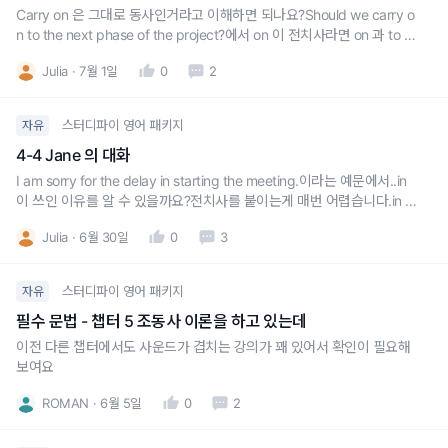
Carry on 은 그대로 동사인거라고 이해하면 되나요?Should we carry o
n to the next phase of the project?에서 on 이 전치사라면 on 과 to 가
겹치게 되어서요.carry on 자체를 진행하다로 이해가 되는데, 맞는지 확
Julia
7월 1일
0
2
인부탁드립니다.그리고 Proceed to 의 예문에서,Our team is ready to
스터디파이 영어 패키지
자유
4-4 Jane 의 대화
I am sorry for the delay in starting the meeting.이라는 예문에서..in
이 쓰인 이유를 알 수 있을까요?전치사를 붙이는게 매번 어렵습니다.in 은
안에 on은 위에 at 은 ~에 로 알고있었는데in 이 여기선 ~때로 쓰였고on
Julia
6월 30일
0
3
은 ~대해 로 쓰일때가 있고at과 in 과 on 은 또 날짜셀때도 넘 헷갈립니다.
전치사가 각
스터디파이 영어 패키지
자유
필수 문법 - 챕터 5 조동사 이론을 하고 있는데
이전 다른 챕터에서도 사운드가 겹치는 강의가 꽤 있어서 확인이 필요해
보여요
ROMAN
6월 5일
0
2