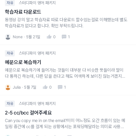
스터디파이 영어 패키지
자유
학습자료 다운로드
동영상 강의 말고 학습자료 따로 다운로드 할수있는걸로 이해했는데 별도
학습자료가 없다고 합니다. 확인 부탁드립니다.
None
5월 21일
0
1
스터디파이 영어 패키지
자유
예문으로 복습하기
예문으로 복습하기에 들어가는 것들이 대부분 다 비슷한 뜻들이라 말이
다 통하긴 하는데, 다른 답을 쓴다고 해도 어색하게 보이진 않는거겠지요?
지금 4-2강 알아보겠습니다 / 조사해보겠습니다를 보고있지만, 다른 강에
Julia
5월 7일
0
1
서도 동일합니다.다들 의미가 비슷하다보니 그저 뉘앙스차이인거 같은데,
그 뉘앙스마저도 비슷한거 같아서요.선생님 말씀대로, 잘쓰일것 같은 표
현 3개정
스터디파이 영어 패키지
자유
2-5 cc/bcc 걸어주세요
Can you copy me in on the email?이미 어느정도 오간 흐름이 있는 메
일링 중간에 cc를 걸게 되는 상황에서는 포워딩해달라는 의미로 사용할
수 있는 표현일까요?