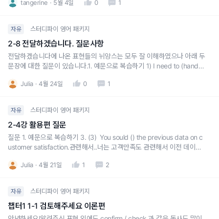
tangerine
5월 4일
0
1
스터디파이 영어 패키지
자유
2-8 전달하겠습니다. 질문사항
전달하겠습니다에 나온 표현들의 뉘앙스는 모두 잘 이해하였으나 아래 두
문장에 대한 질문이 있습니다.1. 예문으로 복습하기 1) I need to (hand o
ver) this guideline to our clients by the end of the day.위 문장과 5)
Julia
4월 24일
0
1
She asked me to (deliver) our welcome package
스터디파이 영어 패키지
자유
2-4강 활용편 질문
질문 1. 예문으로 복습하기 3. (3) You sould () the previous data on c
ustomer satisfaction.관련해서..너는 고객만족도 관련해서 이전 데이터
를 참고해야한다. 라는 의미로 쓰일때..정답은 Take into account 와 use
Julia
4월 21일
1
2
as reference 사이에서 뉘앙스 차이를 잘 모르겠어서요.이 괄호에는 us
스터디파이 영어 패키지
자유
챕터1 1-1 검토해주세요 이론편
안녕하세요!알려주신 표현 외에도 confirm / check 과 같은 동사도 많이