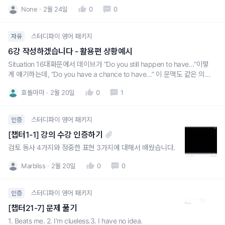
None
2월 24일
0
0
스터디파이 영어 패키지
자유
6강 작성하겠습니다 - 활용편 상황예시
Situation 16대화문에서 데이브가 “Do you still happen to have…”이렇
게 얘기하는데, ”Do you have a chance to have…” 이 문맥도 같은 의미
로 쓰여질 수 있나요?
호돌마마
2월 20일
0
1
스터디파이 영어 패키지
인증
[챕터1-1] 강의 수강 인증하기
검토 동사 4가지와 정중한 표현 3가지에 대해서 배웠습니다.
Marbliss
2월 20일
0
0
스터디파이 영어 패키지
인증
[챕터21-7] 문제 풀기
1. Beats me. 2. I'm clueless.3. I have no idea.