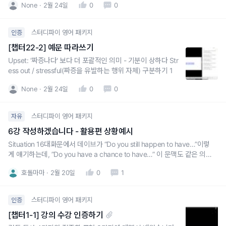
None
2월 24일
0
0
스터디파이 영어 패키지
인증
[챕터22-2] 예문 따라쓰기
Upset: '짜증나다' 보다 더 포괄적인 의미 - 기분이 상하다 Str
ess out / stressful(짜증을 유발하는 행위 자체) 구분하기 1
None
2월 24일
0
0
스터디파이 영어 패키지
자유
6강 작성하겠습니다 - 활용편 상황예시
Situation 16대화문에서 데이브가 “Do you still happen to have…”이렇
게 얘기하는데, ”Do you have a chance to have…” 이 문맥도 같은 의미
로 쓰여질 수 있나요?
호돌마마
2월 20일
0
1
스터디파이 영어 패키지
인증
[챕터1-1] 강의 수강 인증하기