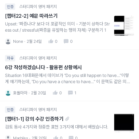
스터디파이 영어 패키지
인증
[챕터22-2] 예문 따라쓰기
Upset: '짜증나다' 보다 더 포괄적인 의미 - 기분이 상하다 Str
ess out / stressful(짜증을 유발하는 행위 자체) 구분하기 1
None
2월 24일
0
0
스터디파이 영어 패키지
자유
6강 작성하겠습니다 - 활용편 상황예시
Situation 16대화문에서 데이브가 “Do you still happen to have…”이렇
게 얘기하는데, ”Do you have a chance to have…” 이 문맥도 같은 의미
로 쓰여질 수 있나요?
호돌마마
2월 20일
0
1
스터디파이 영어 패키지
인증
[챕터1-1] 강의 수강 인증하기
검토 동사 4가지와 정중한 표현 3가지에 대해서 배웠습니다.
Marbliss
2월 20일
0
0