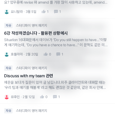
- My schedule has been packed lately. (요즘 일정이 
요? 업무중에 revise 와 amend 를 가장 많이 사용하고 있는데, amend
는 학습단어에 포함되지 않아 궁금해요!
꽉 차 있었어요.)  

요니랄라
3월 5일
1
1
### 3. 전체 문장 예시

스터디파이 영어 패키지
자유
- I’m sorry for the delayed reply. I’ve been so busy 
these days.  

6강 작성하겠습니다 - 활용편 상황예시
- Excuse me for taking so long to get back to you. 
Situation 16대화문에서 데이브가 “Do you still happen to have…”이렇
게 얘기하는데, ”Do you have a chance to have…” 이 문맥도 같은 의미
I’ve been swamped with work.  

로 쓰여질 수 있나요?
- I apologize for the late response. Things have be
호돌마마
2월 20일
0
1
en really hectic on my end.  

- Sorry for the delayed reply. I’ve had a lot on my 
스터디파이 영어 패키지
자유
plate lately.  

Discuss with my team 관련
위 표현들 중에서 상황에 맞게 선택하시면 자연스럽게 
예문을 보다가 질문이 있어 글 남깁니다.외주 클라이언트와 대화할 때는
'우리 팀과 얘기를 해볼게' 라고 해도 괜찮은 것 같은데, 같은 회사 안에서
사용할 수 있습니다.
부서 대 부서로 이야기할 때 let me discuss with my team 이라고 해도
유후인
0
2월 12일
답글 쓰기
0
1
되는 걸까요? 너무 선 긋는 뉘앙스가 날 수도 있겠다고 걱정이 되어 늘 고
민했던 지점이었습니다. 그리고 팀장이 아니라 사
스터디파이 영어 패키지
자유