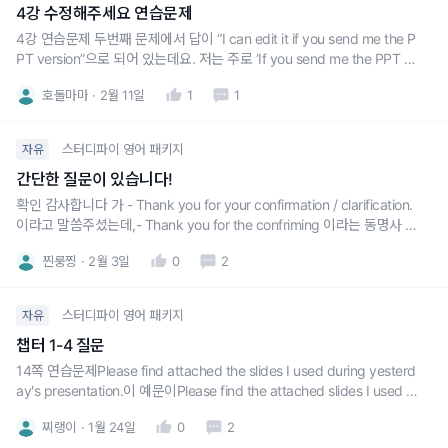
4강 수정해주세요 연습문제
4강 연습문제 두번째 문제에서 답이 “I can edit it if you send me the P
PT version”으로 되어 있는데요. 저는 주로 ‘If you send me the PPT ve
rsion, I can edit it’ 이렇게 if절을 먼저 쓰고 있습니다. 문맥상 if절이 뒤에
호돌마마
2월 11일
1
1
오는게 더 자연스러운건가요??
스터디파이 영어 패키지
자유
간단한 질문이 있습니다!
확인 감사합니다 가 - Thank you for your confirmation / clarification.
이라고 말씀주셨는데,- Thank you for the confriming 이라는 동명사 와
어감/어투에서 큰 차이가 있을까요? 그냥 your / the의 차이인걸지 궁금
찐룽찡
2월 3일
0
2
합니다!
스터디파이 영어 패키지
자유
챕터 1-4 질문
14쪽 연습문제Please find attached the slides I used during yesterd
ay's presentation.이 예문이Please find the attached slides I used d
uring yesterday's presentation.위 문장처럼 쓰이지 않는 이유가 무엇
찌랭이
1월 24일
0
2
인지 궁금합니다!!! 보통 the 다음에 수식