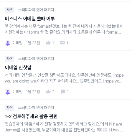
스터디파이 영어 패키지
자유
비즈니스 이메일 쓸때 어투
앞 강의에서는 너무 formal한것보다는 한 단계 내려서 사용하라했는데 이
메일편에는 다 formal한 것 같아요.의뢰사와 소통할때 어투 다 formal하
게 써야할까요?
미미밍
1월 23일
1
1
스터디파이 영어 패키지
자유
이메일 인삿말
거의 매일 연락할땐 인삿말 생략해도되나요..일주일만에 연랃해도 I hope
you are doing well이라고 자꾸 써야하나요…?2주일만에도 i hope you’r
e doing well..?의뢰사랑 소통하는데 인삿말 넘..어려워요
미미밍
1월 22일
2
1
스터디파이 영어 패키지
자유
1-2 검토해주세요 활용 관련
연습문제에 '제임스에게 일정 검토하고 연락하라고 할게요.'에서 I'll have
James를 사용했는데, 누군가에게 내용을 전달하겠다는 의미로 I'll have