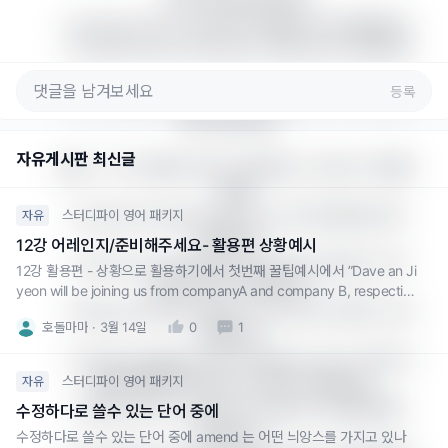
- I was extremely busy.  

- I’ve had a lot on my plate. (할 일이 너무 많았어요.)  

- I’ve been tied up with work. (일로 정신이 없었어요.
)  

등록
- I got caught up in a lot of work. (일이 너무 많아서 
빠져 있었어요.)  

자유게시판 최신글
### 2. "너무 바빠서 정신이 없었어요." (조금 더 자세한 
표현)

- I’ve been swamped with work. (일이 몰려 정신이 
스터디파이 영어 패키지
자유
없었어요.)  

12강 어레인지/준비해주세요- 활용편 상황예시
- I’ve been overwhelmed with tasks. (할 일이 너무 
12강 활용편 - 상황으로 활용하기에서 첫번째 꿀팁예시에서 ”Dave an Ji
많아서 정신이 없었어요.)  

yeon will be joining us from companyA and company B, respectivel
lly” 가 있는데요. Respectively 대신 seperately 으로 사용해도 되나요?
- Things have been hectic on my end. (제 쪽이 너무 
호돌마마
3월 14일
0
1
바빴어요.)  

- I’ve been juggling a lot of things at once. (여러 가
스터디파이 영어 패키지
자유
지를 한꺼번에 처리하느라 정신이 없었어요.)  

- I barely had a moment to breathe. (숨 돌릴 틈도 
수정하다로 쓸수 있는 단어 중에
없었어요.)  

수정하다로 쓸수 있는 단어 중에 amend 는 어떤 늬앙스를 가지고 있나