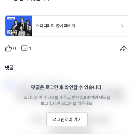
스터디파이 영어 패키지
0
1
댓글
스터디파이 · 2025년 03월 13일
댓글은 로그인 후 확인할 수 있습니다.
회신이 늦은 이유로 "너무 바빴어요." 또는 "너무 바빠서 
스터디파이 수강생들이 주고 받은
2,641개의 댓글
을
정신이 없었어요."라고 표현할 때 활용할 수 있는 다양한 
보고 싶다면 로그인을 해주세요!
문장을 알려드립니다.  

### 1. "너무 바빴어요." (일반적인 표현)

로그인하러 가기
- I’ve been so busy.  
