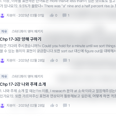
1. 이상, 이하를 표현하는 단어로는 more than과 less than이 있는 것으로도 알고 
가 있나요?2. 9.5%가 올랐다= There was "a" nine and a half percent rise.
예) We’ve been allocated a new budget for the next qu
이는데, '9.5%가 올랐다
지쏭이
2025년 03월 01일
0
1
(우리는 재무 부서로부터 다음 분기 예산을
3. 결론

스터디파이 영어 패키지
자유
직접 예산을 편성하는 주체라면 “(we) alloca
Chp 17-3강 양해 구하기
상위 부서나 다른 주체로부터 예산을 배정받는 입장이라면 “(we) ha
잠깐 기다려 주시겠습니까?= Could you hold for a minute until we sort thin
따라서 원문의 맥락상, 마케팅팀 스스로 예산안을
꿀 수 있는 동의의 표현이 궁금합니다.또한 sort out 대신에 figure out을 대체해
I don’t think we’ve allocated enough for 
지쏭이
2025년 02월 28일
0
1
이 문장이 자연스럽고 적절합
스터디파이 영어 패키지
자유
예산을 ‘위에서 주었다’는 맥락을 강
Chp 17-2강 나와 주제 소개
1. 나와 주제 소개 할 때는'I'm 이름, I reseacrh 분야 at 소속'이라고 말씀해
I don’t think we’ve been allocated enough f
인가요?2. 또한 가르쳐주신 표현과 연상되어 활용해보고 싶은데, 어떻게 하면 격
처럼 쓸 수 있으나, 이는 상위 부서나 다른 주체로부터 받은 
상 소감을 발표할 때도 알려주신 표현 일부를 활용하면 좋을 것 같다는 생각을 했
지쏭이
2025년 02월 28일
0
1
0
답글 쓰기