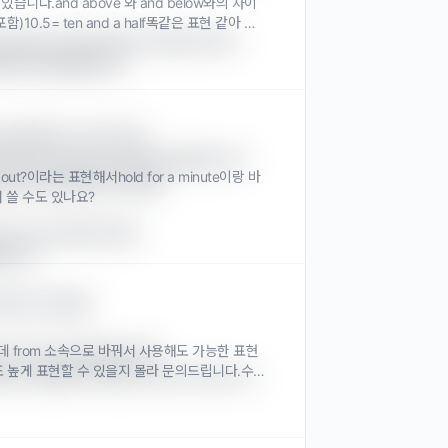
있습니다.and above 와 and below와의 차이
(a 포함)10.5= ten and a half똑같은 표현 같아 보
arter by the finance department.

 새로 배정받았다.)

ted”를 쓰는 것이 맞고,

ve been allocated”를 씁니다.

gs out?이라는 표현해서hold for a minute이랑 바
 작성/조정하고 있다면,

서 쓸 수도 있나요?
the consulting fees.

니다.

조하고 싶다면,

주셨는데 from 소속으로 바꿔서 사용해도 가능한 표현
or the consulting fees.

조 높게 표현할 수 있을지 몰라 문의드립니다.수
예산이 충분하지 않다는 뉘앙스가 됩니다.
어요.행