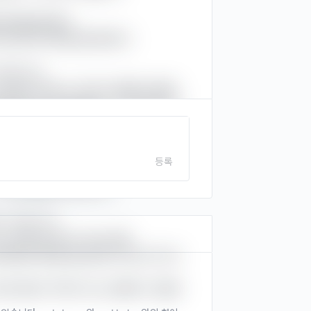
을 배정(할당)했다.

부 등으로부터) 예산을 할당받았다.

 구조와 의미

onsulting fees”는 “우리가 컨설팅 비용에 
 분배하는 위치(마케팅팀이 직접 예산을 조
 쓰는 것이 자연스럽습니다.

t for consultancy.

등록
 할당했다.)

 + 대상 형태로 써야 합니다.

문장의 구조와 의미

 consulting fees”**라고 하면

해 충분한 예산을 할당받았다”라는 뜻이 됩
 예산 편성의 주체가 아닌 상황에서 사용합