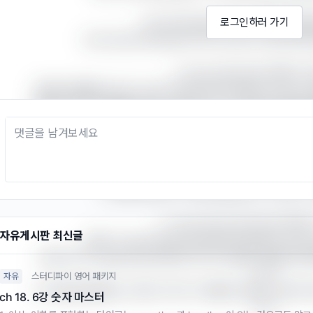
we’ve allocated: 우리가 직접 예산
로그인하러 가기
we’ve been allocated: 우리가 (상위 부서/외
1. “we’ve allocated” 문장의
문제의 예문에서 쓰인 “we’ve allocated enough for the c
충분한 예산을 배정했다”라는 의미입니다. 즉, 주체가 예산을
정하는 경우)라면 “we’ve allocated”라고
예) We allocated 10% of our total budge
(우리는 전체 예산의 10%를 컨설팅에
이처럼 allocate + 목적어(예산 등) + to/for
2. “we’ve been allocated” 
자유게시판 최신글
반면, **“we’ve been allocated enough for the
“(다른 부서나 상급자 등으로부터) 우리가 컨설팅 비용을 위
니다.

스터디파이 영어 패키지
자유
즉, 예산을 배정받는 수동의 의미이기 때문에, 말하는 사람이
ch 18. 6강 숫자 마스터
니다.
