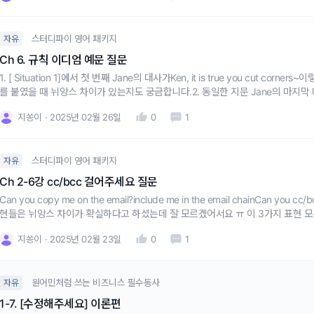
스터디파이 영어 패키지
자유
Ch 6. 규칙 이디엄 예문 질문
1. [ Situation 1]에서 첫 번째 Jane의 대사가Ken, it is true you cut co
를 붙였을 때 뉘앙스 차이가 있는지도 궁금합니다.2. 동일한 지문 Jane의 마지막 대사에서Food
at a party!에서 l
지쏭이
2025년 02월 26일
0
1
스터디파이 영어 패키지
자유
Ch 2-6강 cc/bcc 걸어주세요 질문
Can you copy me on the email?include me in the email chainCan
현들은 뉘앙스 차이가 확실하다고 하셨는데 잘 모르겠어서요 ㅠ 이 3가지 표현 모두 참조 걸어주세요 라는 의미인데3가지 뉘앙스
차이를 잘 모르겠습니다. 예문과 함께 설명해주실 수 있
지쏭이
2025년 02월 23일
0
1
원어민처럼 쓰는 비즈니스 필수동사
자유
1-7. [수정해주세요] 이론편