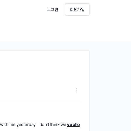
로그인
회원가입
ith me yesterday. I don't think we'
ve allo