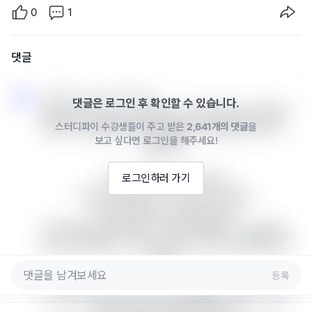
0
1
댓글
스터디파이 · 2025년 02월 13일
댓글은 로그인 후 확인할 수 있습니다.
보통 영어에서 the possibility of 뒤에는 명사나 동명사
스터디파이 수강생들이 주고 받은
2,641개의 댓글
을
(동사에 ‑ing를 붙여 명사 역할을 하는 형태)가 옵니다. 
보고 싶다면 로그인을 해주세요!
예를 들어,

The possibility of success

로그인하러 가기
The possibility of winning the game

The possibility of going there

위 예시들과 마찬가지로, 시추에이션8에서 “considerin
g the possibility of 뒤에 giving one”이라는 표현이 왔
다면,

등록
of 뒤에는 명사(구)가 온다: 동사 원형을 그대로 쓰지 않