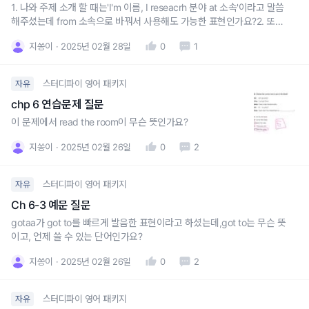
1. 나와 주제 소개 할 때는'I'm 이름, I reseacrh 분야 at 소속'이라고 말씀
해주셨는데 from 소속으로 바꿔서 사용해도 가능한 표현인가요?2. 또한
가르쳐주신 표현과 연상되어 활용해보고 싶은데, 어떻게 하면 격조 높게
지쏭이
2025년 02월 28일
0
1
표현할 수 있을지 몰라 문의드립니다.수상 소감을 발표할 때도 알려주신
표현 일부를 활용하면 좋을 것 같다는 생각을 했어요.행
스터디파이 영어 패키지
자유
chp 6 연습문제 질문
이 문제에서 read the room이 무슨 뜻인가요?
지쏭이
2025년 02월 26일
0
2
스터디파이 영어 패키지
자유
Ch 6-3 예문 질문
gotaa가 got to를 빠르게 발음한 표현이라고 하셨는데,got to는 무슨 뜻
이고, 언제 쓸 수 있는 단어인가요?
지쏭이
2025년 02월 26일
0
2
스터디파이 영어 패키지
자유