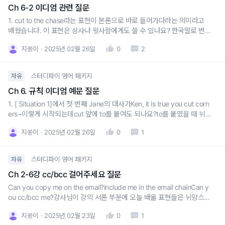
Ch 6-2 이디엄 관련 질문
1. cut to the chase라는 표현이 본론으로 바로 들어가다라는 의미라고
배웠습니다. 이 표현은 상사나 윗사람에게도 쓸 수 있나요? 한국말로 번역
하면 조금 예의가 없을 수도 있을 것 같다는 생각이 들어서요,,,2. situatio
지쏭이
2025년 02월 26일
0
2
n 예문에서 neat과 neatly done의 예문을 추가적으로 설명해주실 수 있
나요? 특히 neatly done은 구체
스터디파이 영어 패키지
자유
Ch 6. 규칙 이디엄 예문 질문
1. [ Situation 1]에서 첫 번째 Jane의 대사가Ken, it is true you cut corn
ers~이렇게 시작되는데cut 앞에 to를 붙여도 되나요?to를 붙였을 때 뉘
앙스 차이가 있는지도 궁금합니다.2. 동일한 지문 Jane의 마지막 대사에
지쏭이
2025년 02월 26일
0
1
서Food is like the most important thing at a party!에서 l
스터디파이 영어 패키지
자유
Ch 2-6강 cc/bcc 걸어주세요 질문
Can you copy me on the email?include me in the email chainCan y
ou cc/bcc me?강사님이 강의 서론 부분에 오늘 배울 표현들은 뉘앙스
차이가 확실하다고 하셨는데 잘 모르겠어서요 ㅠ 이 3가지 표현 모두 참
지쏭이
2025년 02월 23일
0
1
조 걸어주세요 라는 의미인데3가지 뉘앙스 차이를 잘 모르겠습니다. 예문