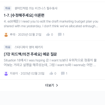
과 함께 설명해주실 수 있
원어민처럼 쓰는 비즈니스 필수동사
자유
1-7. [수정해주세요] 이론편
4. edit예문) I need you to edit the draft marketing budget plan you
shared with me yesterday. I don't think we've allocated enhough f
or the consulting fees for this quarter. 질문) 여기서 allocate 은 타동
루라
2025년 02월 21일
0
1
사로 알고 있
스터디파이 영어 패키지
자유
[7강 피드백/의견 주세요] 예문 질문
Situation 18에서 I was hoping 은 I want to보다 우회적으로 정중히 물
어보는 거라고 설명을 해주셨는데, 그럼 I want to와 I wanna는 어떤 차
이가 있나요? 그냥 줄여쓰는 것이고 뉘앙스 차이는 따로 없는 걸까요?
지쏭이
2025년 02월 20일
0
1
더보기