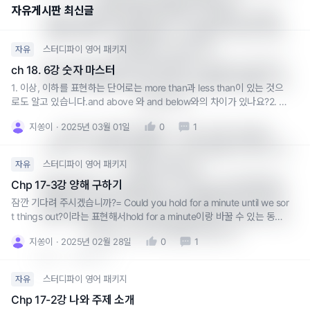
고, 동명사(giving)를 써야 합니다.

자유게시판 최신글
one은 ‘하나(어떤 대상)’을 가리키는 대명사로, 앞에서 
언급된 물건이나 맥락에 따라 “그것을 하나 주는 것”처
럼 해석될 수 있습니다.

스터디파이 영어 패키지
자유
즉, “considering the possibility of giving one”은 직
ch 18. 6강 숫자 마스터
역하면 “(무엇을) 하나 주는 것의 가능성을 고려한다” 정
1. 이상, 이하를 표현하는 단어로는 more than과 less than이 있는 것으
도가 됩니다.

로도 알고 있습니다.and above 와 and below와의 차이가 있나요?2. 9.
5%가 올랐다= There was "a" nine and a half percent rise.(a 포함)1
지쏭이
2025년 03월 01일
0
1
0.5= ten and a half똑같은 표현 같아 보이는데, '9.5%가 올랐다
“giving”이 동명사 형태로 “~하는 것”을 나타내고,

“one”이 그 대상(예: 선물, 기기, 티켓 등)을 가리키는 ‘하
스터디파이 영어 패키지
자유
나’를 의미합니다.

정리하자면, the possibility of 뒤에 ‘to give’처럼 동사 
Chp 17-3강 양해 구하기
원형을 쓰지 않고, 동명사(giving) 형태로 써야 하며, 문
잠깐 기다려 주시겠습니까?= Could you hold for a minute until we sor
맥상 “무언가를 하나 주는(give) 행위”를 의미하므로 “gi
t things out?이라는 표현해서hold for a minute이랑 바꿀 수 있는 동의
의 표현이 궁금합니다.또한 sort out 대신에 figure out을 대체해서 쓸 수
ving one”이라고 표현한 것입니다.
지쏭이
2025년 02월 28일
0
1
도 있나요?
0
답글 쓰기
스터디파이 영어 패키지
자유
Chp 17-2강 나와 주제 소개