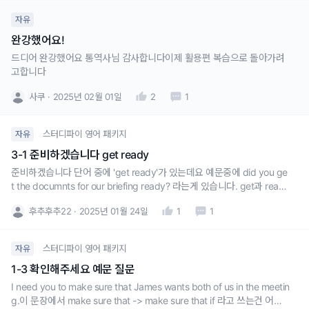
자유
완강했어요!
드디어 완강했어요 통역사님 감사합니다이제 활용편 복습으로 돌아가려
고합니다
사쿠
2025년 02월 01일
2
1
스터디파이 영어 패키지
자유
3-1 준비하겠습니다 get ready
준비하겠습니다 단어 중에 'get ready'가 있는데요 예문중에 did you ge
t the documnts for our briefing ready? 라는게 있습니다. get과 ready
가 왜 떨어져 있을까요.. 어떤때 떨어뜨려야 할지 어렵습니다
후추후추22
2025년 01월 24일
1
1
스터디파이 영어 패키지
자유
1-3 확인해주세요 예문 질문
I need you to make sure that James wants both of us in the meetin
g.이 문장에서 make sure that -> make sure that if 라고 쓰는건 어색