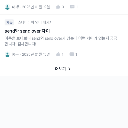
한가요?if를 쓰는것과 안쓰는 것에 뉘앙스 차이가 어떻게 있는지 궁금합니
태뿌
2025년 01월 19일
0
1
다!
스터디파이 영어 패키지
자유
send와 send over 차이
예문을 보다보니 send와 send over가 있는데,어떤 차이가 있는지 궁금
합니다. 감사합니다!
눙누
2025년 01월 15일
1
1
더보기