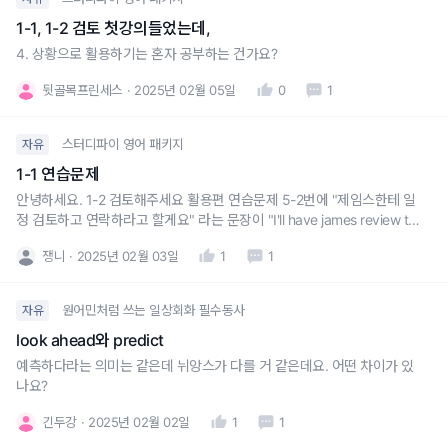
1-1, 1-2 검토 첫강의들었는데,
4. 상황으로 활용하기는 혼자 공부하는 건가요?
뒷골목프린세스
2025년 02월 05일
0
1
스터디파이 영어 패키지
자유
1-1 연습문제
안녕하세요. 1-2 검토해주세요 활용편 연습문제 5-2번에 "제임스한테 일
정 검토하고 연락하라고 할게요" 라는 문장이 "I'll have james review th
e calendar and contact you." 라고 나와있는데요여기서 쓰인 have 대
쟁니
2025년 02월 03일
1
1
신 make 나 let을 써도 어감상 의미도 동일할까요?? (make 는 좀 강압적
인 느낌일까욥...?
원어민처럼 쓰는 일상회화 필수동사
자유
look ahead와 predict
예측하다라는 의미는 같은데 뉘앙스가 다를 거 같은데요. 어떤 차이가 있
나요?
긴두강
2025년 02월 02일
1
1