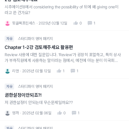
시추에이션8에서 considering the possibility of 뒤에 왜 giving one이
라고 쓴 건가요?
뒷골목프린세스
2025년 02월 12일
0
1
스터디파이 영어 패키지
자유
Chapter 1-2강 검토해주세요 활용편
Review 사용에 대한 질문입니다. 'Review'가 굉장히 포멀하고, 특히 상사
가 부하직원에게 사용하는 말이라는 점에서, 예전에 아는 분이 미국회사
서 일하셨을 때 지적받은 일화가 생각났어요. Review는 상사가 부하직원
리앤
2025년 02월 12일
1
1
에게 보통 쓰는말이므로 사용 자제해달라는 이야기였죠! 그런데 을위치인
Jane이 클라리언트사 Dave에게, 공손한 뉘앙스긴 하지만 we
스터디파이 영어 패키지
자유
권한설정이안되죠?!
저 권한설정이 안되는데 무슨문제일까요??
엉까
2025년 02월 06일
0
1
스터디파이 영어 패키지
자유