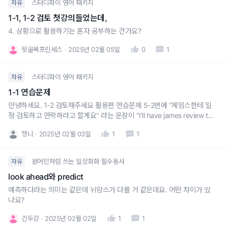
스터디파이 영어 패키지
자유
1-1, 1-2 검토 첫강의들었는데,
4. 상황으로 활용하기는 혼자 공부하는 건가요?
뒷골목프린세스
2025년 02월 05일
0
1
스터디파이 영어 패키지
자유
1-1 연습문제
안녕하세요. 1-2 검토해주세요 활용편 연습문제 5-2번에 "제임스한테 일
정 검토하고 연락하라고 할게요" 라는 문장이 "I'll have james review th
e calendar and contact you." 라고 나와있는데요여기서 쓰인 have 대
쟁니
2025년 02월 03일
1
1
신 make 나 let을 써도 어감상 의미도 동일할까요?? (make 는 좀 강압적
인 느낌일까욥...?
원어민처럼 쓰는 일상회화 필수동사
자유
look ahead와 predict
예측하다라는 의미는 같은데 뉘앙스가 다를 거 같은데요. 어떤 차이가 있
나요?
긴두강
2025년 02월 02일
1
1