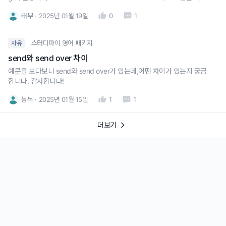
한가요?if를 쓰는것과 안쓰는 것에 뉘앙스 차이가 어떻게 있는지 궁금합니
태뿌
2025년 01월 19일
0
1
다!
스터디파이 영어 패키지
자유
send와 send over 차이
예문을 보다보니 send와 send over가 있는데,어떤 차이가 있는지 궁금
합니다. 감사합니다!
눙누
2025년 01월 15일
1
1
더보기