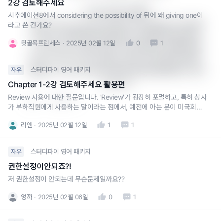
2강 검토해주세요
3. 어떤 것을 선택할지

시추에이션8에서 considering the possibility of 뒤에 왜 giving one이
따라서 “look over all of them thoroughly”라고 표현
라고 쓴 건가요?
한 것은 "문서를 빠르게 훑어보되, 꼼꼼하게 확인한다"
뒷골목프린세스
2025년 02월 12일
0
1
는 의미가 되고, 검토 대상이 여러 개일 때 적절한 표현
입니다. 여기서 thoroughly는 확인의 깊이를 강조하는 
스터디파이 영어 패키지
자유
표현이고, "all of them"은 전체 문서를 검토한다는 강조
가 됩니다.
Chapter 1-2강 검토해주세요 활용편
Review 사용에 대한 질문입니다. 'Review'가 굉장히 포멀하고, 특히 상사
1
답글 쓰기
가 부하직원에게 사용하는 말이라는 점에서, 예전에 아는 분이 미국회사
서 일하셨을 때 지적받은 일화가 생각났어요. Review는 상사가 부하직원
리앤
2025년 02월 12일
1
1
에게 보통 쓰는말이므로 사용 자제해달라는 이야기였죠! 그런데 을위치인
Jane이 클라리언트사 Dave에게, 공손한 뉘앙스긴 하지만 we
스터디파이 영어 패키지
자유
권한설정이안되죠?!
저 권한설정이 안되는데 무슨문제일까요??
엉까
2025년 02월 06일
0
1