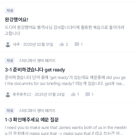
자유
완강했어요!
드디어 완강했어요 통역사님 감사합니다이제 활용편 복습으로 돌아가려
고합니다
사쿠
2025년 02월 01일
2
1
스터디파이 영어 패키지
자유
3-1 준비하겠습니다 get ready
준비하겠습니다 단어 중에 'get ready'가 있는데요 예문중에 did you ge
t the documnts for our briefing ready? 라는게 있습니다. get과 ready
가 왜 떨어져 있을까요.. 어떤때 떨어뜨려야 할지 어렵습니다
후추후추22
2025년 01월 24일
1
1
스터디파이 영어 패키지
자유
1-3 확인해주세요 예문 질문
I need you to make sure that James wants both of us in the meetin
g.이 문장에서 make sure that -> make sure that if 라고 쓰는건 어색