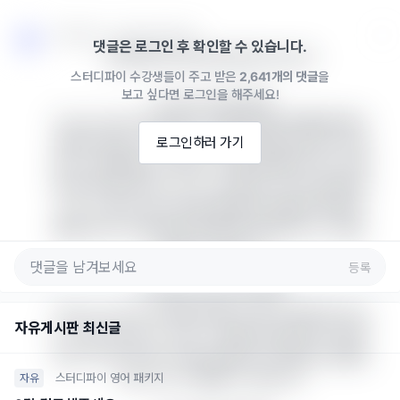
스터디파이 · 2024년 11월 12일
댓글은 로그인 후 확인할 수 있습니다.
안녕하세요 관련 내용 답변 드립니다.

스터디파이 수강생들이 주고 받은
2,641개의 댓글
을
보고 싶다면 로그인을 해주세요!
1. Look over의 경우

"Look over"는 보통 문서나 파일을 빠르게 훑어보면서 
중요한 부분이나 전체적인 윤곽을 확인할 때 주로 사용
로그인하러 가기
됩니다. 예를 들어, 이력서나 CV를 검토할 때 주요 사항
을 파악하는 용도로 "look over"를 쓰는 것이 일반적입
니다. 이 경우 “thoroughly”를 함께 사용하면 "빠르게 
훑어보지만, 전체적으로 꼼꼼하게 확인한다"는 의미를 
부여할 수 있습니다.

등록
2. Take a look at의 경우

"Take a look at"는 특정 부분이나 좀 더 집중적으로 보
자유게시판 최신글
는 느낌이 있습니다. 다만, 이 표현은 일반적으로 간단히 
보는 의미가 있어서 이력서 등을 깊이 검토하는 상황에
서는 다소 부적절할 수 있습니다.

스터디파이 영어 패키지
자유